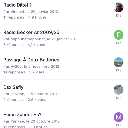
Radio Dittel ?
Par
Vincent
,
le 20 janvier 2013
11
réponses
4,9 k
vues
Radio Becker Ar 2009/25
Par
papounetpapounet
,
le 27 janvier 2013
6
réponses
4,1 k
vues
Passage À Deux Batteries
Par
H-205
,
le 5 novembre 2012
14
réponses
5 k
vues
Dsx Safly
Par
jlcolson
,
le 5 octobre 2012
2
réponses
2,6 k
vues
Ecran Zander Hs?
Par
Yankee
,
le 20 octobre 2012
12
réponses
3,8 k
vues