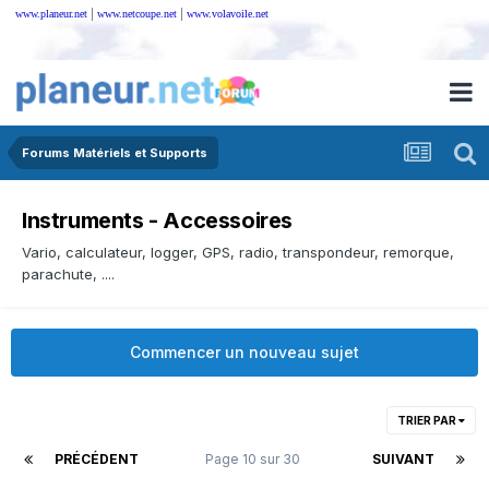
|
|
www.planeur.net
www.netcoupe.net
www.volavoile.net
Forums Matériels et Supports
Instruments - Accessoires
Vario, calculateur, logger, GPS, radio, transpondeur, remorque,
parachute, ....
Commencer un nouveau sujet
TRIER PAR
PRÉCÉDENT
Page 10 sur 30
SUIVANT