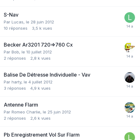
S-Nav
Par
Lucas
,
le 28 juin 2012
10
réponses
3,5 k
vues
Becker Ar3201 720=>760 Cx
Par
Bob
,
le 10 juillet 2012
2
réponses
2,8 k
vues
Balise De Détresse Individuelle - Vav
Par
harty
,
le 4 juillet 2012
3
réponses
4,9 k
vues
Antenne Flarm
Par
Romeo Charlie
,
le 25 juin 2012
2
réponses
2,6 k
vues
Pb Enregistrement Vol Sur Flarm