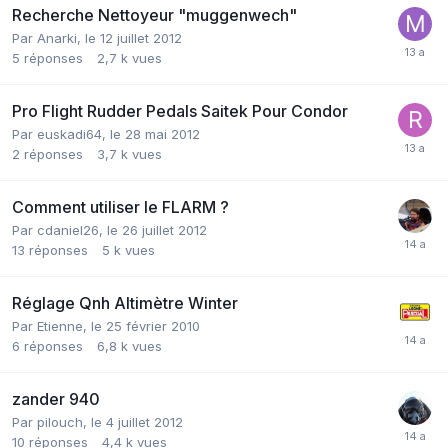
Recherche Nettoyeur "muggenwech"
Par
Anarki
,
le 12 juillet 2012
5
réponses
2,7 k
vues
Pro Flight Rudder Pedals Saitek Pour Condor
Par
euskadi64
,
le 28 mai 2012
2
réponses
3,7 k
vues
Comment utiliser le FLARM ?
Par
cdaniel26
,
le 26 juillet 2012
13
réponses
5 k
vues
Réglage Qnh Altimètre Winter
Par
Etienne
,
le 25 février 2010
6
réponses
6,8 k
vues
zander 940
Par
pilouch
,
le 4 juillet 2012
10
réponses
4,4 k
vues