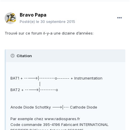
Bravo Papa
Posté(e)
le 30 septembre 2015
Trouvé sur ce forum il-y-a une dizaine d’années:
Citation
BAT1 + ----->|---------o------- + Instrumentation
.................................
|
BAT2 + ----->|---------o
Anode
Diode
Schottky --->|--- Cathode Diode
Par exemple chez www.radiospares.fr
Code commande 395-4196 Fabricant INTERNATIONAL