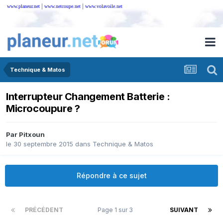
|
|
www.planeur.net
www.netcoupe.net
www.volavoile.net
Technique & Matos
Interrupteur Changement Batterie :
Microcoupure ?
Par
Pitxoun
le 30 septembre 2015
dans
Technique & Matos
Répondre à ce sujet
PRÉCÉDENT
Page 1 sur 3
SUIVANT