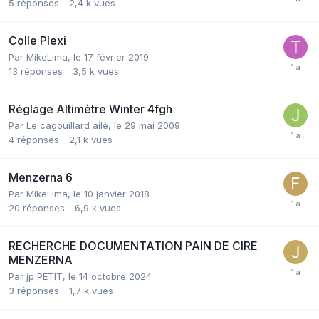
5
réponses
2,4 k
vues
Colle Plexi
Par
MikeLima
,
le 17 février 2019
13
réponses
3,5 k
vues
Réglage Altimètre Winter 4fgh
Par
Le cagouillard ailé
,
le 29 mai 2009
4
réponses
2,1 k
vues
Menzerna 6
Par
MikeLima
,
le 10 janvier 2018
20
réponses
6,9 k
vues
RECHERCHE DOCUMENTATION PAIN DE CIRE
MENZERNA
Par
jp PETIT
,
le 14 octobre 2024
3
réponses
1,7 k
vues