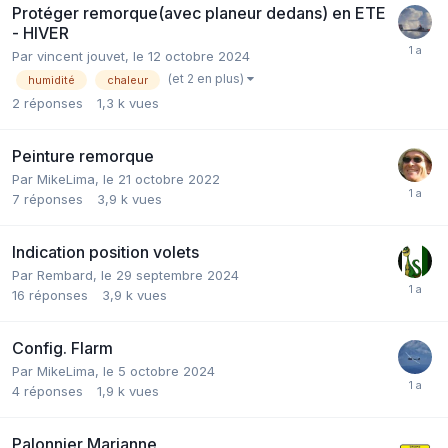
Protéger remorque(avec planeur dedans) en ETE
- HIVER
Par
vincent jouvet
,
le 12 octobre 2024
(et 2 en plus)
humidité
chaleur
2
réponses
1,3 k
vues
Peinture remorque
Par
MikeLima
,
le 21 octobre 2022
7
réponses
3,9 k
vues
Indication position volets
Par
Rembard
,
le 29 septembre 2024
16
réponses
3,9 k
vues
Config. Flarm
Par
MikeLima
,
le 5 octobre 2024
4
réponses
1,9 k
vues
Palonnier Marianne