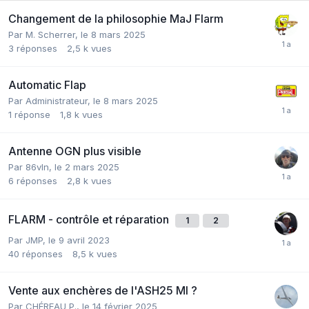
Changement de la philosophie MaJ Flarm
Par
M. Scherrer
,
le 8 mars 2025
3
réponses
2,5 k
vues
Automatic Flap
Par
Administrateur
,
le 8 mars 2025
1
réponse
1,8 k
vues
Antenne OGN plus visible
Par
86vln
,
le 2 mars 2025
6
réponses
2,8 k
vues
FLARM - contrôle et réparation
1
2
Par
JMP
,
le 9 avril 2023
40
réponses
8,5 k
vues
Vente aux enchères de l'ASH25 MI ?
Par
CHÉREAU P.
,
le 14 février 2025