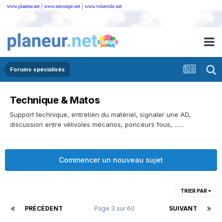
|
|
www.planeur.net
www.netcoupe.net
www.volavoile.net
Forums spécialisés
Technique & Matos
Support technique, entretien du matériel, signaler une AD,
discussion entre vélivoles mécanos, ponceurs fous, ......
Commencer un nouveau sujet
TRIER PAR
PRÉCÉDENT
Page 3 sur 60
SUIVANT