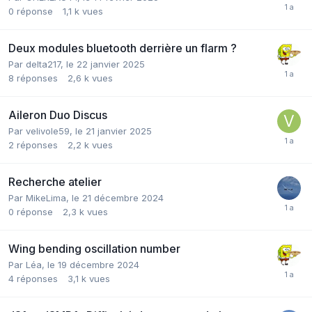
0
réponse
1,1 k
vues
Deux modules bluetooth derrière un flarm ?
Par
delta217
,
le 22 janvier 2025
8
réponses
2,6 k
vues
Aileron Duo Discus
Par
velivole59
,
le 21 janvier 2025
2
réponses
2,2 k
vues
Recherche atelier
Par
MikeLima
,
le 21 décembre 2024
0
réponse
2,3 k
vues
Wing bending oscillation number
Par
Léa
,
le 19 décembre 2024
4
réponses
3,1 k
vues