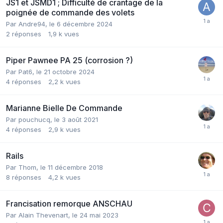
JS1 et JSMD1 ; Difficulté de crantage de la
poignée de commande des volets
Par
Andre94
,
le 6 décembre 2024
2
réponses
1,9 k
vues
Piper Pawnee PA 25 (corrosion ?)
Par
Pat6
,
le 21 octobre 2024
4
réponses
2,2 k
vues
Marianne Bielle De Commande
Par
pouchucq
,
le 3 août 2021
4
réponses
2,9 k
vues
Rails
Par
Thom
,
le 11 décembre 2018
8
réponses
4,2 k
vues
Francisation remorque ANSCHAU
Par
Alain Thevenart
,
le 24 mai 2023