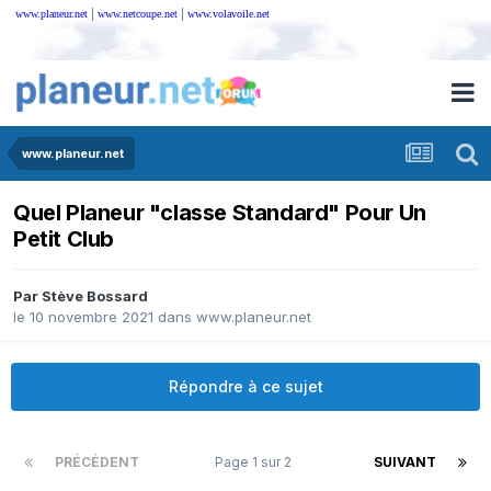
|
|
www.planeur.net
www.netcoupe.net
www.volavoile.net
www.planeur.net
Quel Planeur "classe Standard" Pour Un
Petit Club
Par
Stève Bossard
le 10 novembre 2021
dans
www.planeur.net
Répondre à ce sujet
PRÉCÉDENT
Page 1 sur 2
SUIVANT