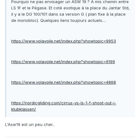
Pourquoi ne pas envisager un ASW 19 ? A mis chemin entre
LS 1F et le Pégase. Et coté exotique à la place du Jantar Std,
il y a le DG 100/101 dans sa version G ( plan fixe à la place
de monobloc). Quelques liens toujours actuels....
https://www.volavoile.net/index.php?showtopic=9953
https://www.volavoile.net/index.php?showtopic=9199
https://www.volavoile.net/index.php?showtopic=4868
https://nordicgliding.com/cirrus-vs-ls-1-f-shoot-out-i-
klubklassen/
L'Asw19 est un peu cher..