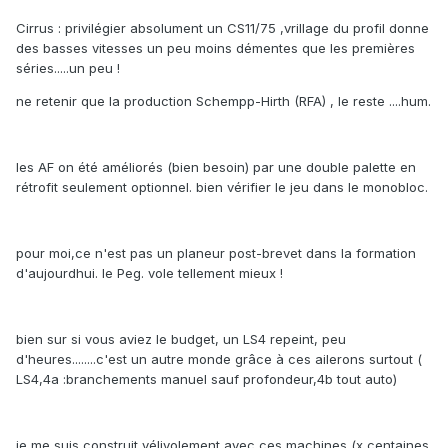
Cirrus : privilégier absolument un CS11/75 ,vrillage du profil donne
des basses vitesses un peu moins démentes que les premières
séries.....un peu !
ne retenir que la production Schempp-Hirth (RFA) , le reste ....hum.
les AF on été améliorés (bien besoin) par une double palette en
rétrofit seulement optionnel. bien vérifier le jeu dans le monobloc.
pour moi,ce n'est pas un planeur post-brevet dans la formation
d'aujourdhui. le Peg. vole tellement mieux !
bien sur si vous aviez le budget, un LS4 repeint, peu
d'heures........c'est un autre monde grâce à ces ailerons surtout (
LS4,4a :branchements manuel sauf profondeur,4b tout auto)
je me suis construit vélivolement avec ces machines (x centaines