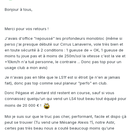
Bonjour à tous,
Merci pour vos retours !
J'avais d'office "repoussé" les profondeurs monobloc (même si
perso j'ai presque débuté sur Cirrus Lanaverre, vole très bien et
en toute sécurité à 2 conditions : 1 gueuse de + OK, 1 gueuse de
moins tu joue pas et à moins de 250m/sol la vitesse c'est la vie et
+10km/h n'a tué personne, le contraire ... Donc pas top pour un
usage club a mon avis)
Je n'avais pas en tête que le LS1f est si étroit (je n'en ai jamais
fait), donc pas top comme seul planeur "perfo" en club.
Donc Pégase et Jantard std restent en course, sauf si vous
connaissez quelqu'un qui vend un LS4 tout beau tout équipé pour
moins de 20 000 € !
Moi je suis sur que le truc pas cher, performant, facile et dispo çà
peut se trouver (Tu vend une Mésange Alexis ?), notre Astir,
certes pas très beau nous a couté beaucoup moins qu'une