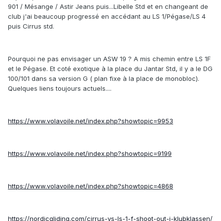
901 / Mésange / Astir Jeans puis...Libelle Std et en changeant de
club j'ai beaucoup progressé en accédant au LS 1/Pégase/LS 4
puis Cirrus std.
Pourquoi ne pas envisager un ASW 19 ? A mis chemin entre LS 1F
et le Pégase. Et coté exotique à la place du Jantar Std, il y a le DG
100/101 dans sa version G ( plan fixe à la place de monobloc).
Quelques liens toujours actuels....
https://www.volavoile.net/index.php?showtopic=9953
https://www.volavoile.net/index.php?showtopic=9199
https://www.volavoile.net/index.php?showtopic=4868
https://nordicgliding.com/cirrus-vs-ls-1-f-shoot-out-i-klubklassen/