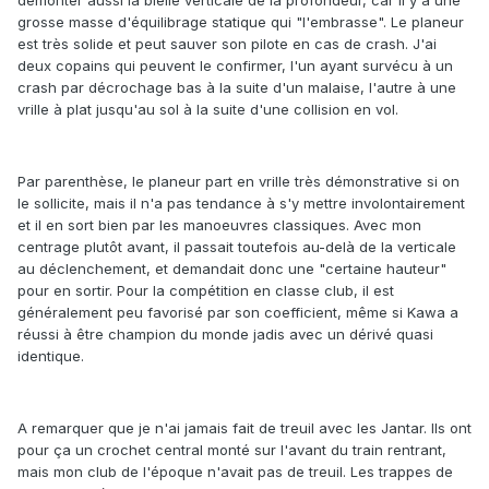
démonter aussi la bielle verticale de la profondeur, car il y a une
grosse masse d'équilibrage statique qui "l'embrasse". Le planeur
est très solide et peut sauver son pilote en cas de crash. J'ai
deux copains qui peuvent le confirmer, l'un ayant survécu à un
crash par décrochage bas à la suite d'un malaise, l'autre à une
vrille à plat jusqu'au sol à la suite d'une collision en vol.
Par parenthèse, le planeur part en vrille très démonstrative si on
le sollicite, mais il n'a pas tendance à s'y mettre involontairement
et il en sort bien par les manoeuvres classiques. Avec mon
centrage plutôt avant, il passait toutefois au-delà de la verticale
au déclenchement, et demandait donc une "certaine hauteur"
pour en sortir. Pour la compétition en classe club, il est
généralement peu favorisé par son coefficient, même si Kawa a
réussi à être champion du monde jadis avec un dérivé quasi
identique.
A remarquer que je n'ai jamais fait de treuil avec les Jantar. Ils ont
pour ça un crochet central monté sur l'avant du train rentrant,
mais mon club de l'époque n'avait pas de treuil. Les trappes de