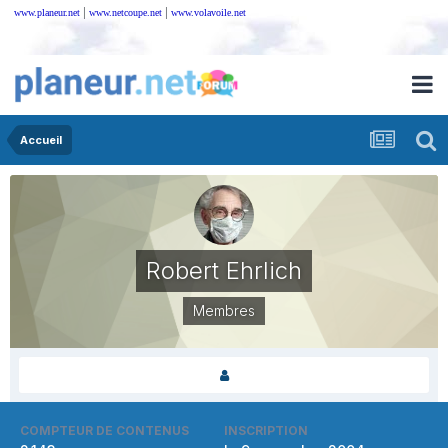
|
|
www.planeur.net
www.netcoupe.net
www.volavoile.net
Accueil
Robert Ehrlich
Membres
COMPTEUR DE CONTENUS
INSCRIPTION