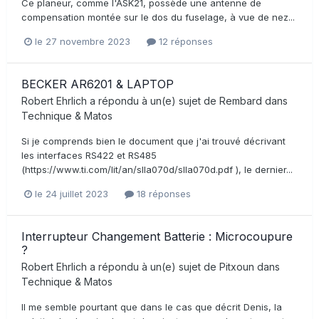
Ce planeur, comme l'ASK21, possède une antenne de
compensation montée sur le dos du fuselage, à vue de nez...
le 27 novembre 2023
12 réponses
BECKER AR6201 & LAPTOP
Robert Ehrlich
a répondu à un(e) sujet de
Rembard
dans
Technique & Matos
Si je comprends bien le document que j'ai trouvé décrivant
les interfaces RS422 et RS485
(https://www.ti.com/lit/an/slla070d/slla070d.pdf ), le dernier...
le 24 juillet 2023
18 réponses
Interrupteur Changement Batterie : Microcoupure
?
Robert Ehrlich
a répondu à un(e) sujet de
Pitxoun
dans
Technique & Matos
Il me semble pourtant que dans le cas que décrit Denis, la