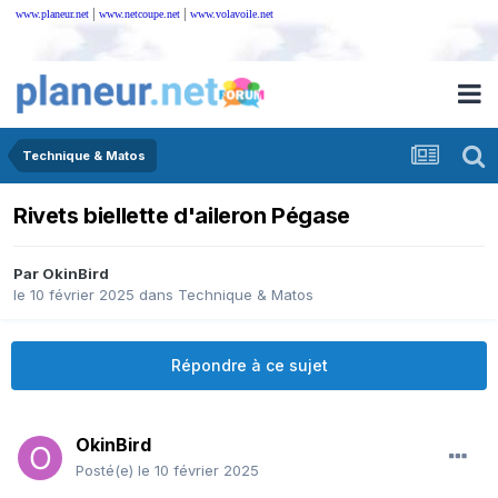
|
|
www.planeur.net
www.netcoupe.net
www.volavoile.net
Technique & Matos
Rivets biellette d'aileron Pégase
Par
OkinBird
le 10 février 2025
dans
Technique & Matos
Répondre à ce sujet
OkinBird
Posté(e)
le 10 février 2025