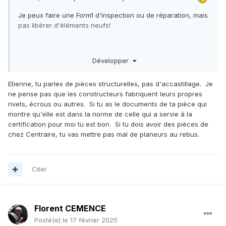
Je peux faire une Form1 d'inspection ou de réparation, mais
pas libérer d'éléments neufs!
Ce qui est possible :
Développer
Un Pégase (par ex.) crashé avec un élément intact (ex. Une
Etienne, tu parles de pièces structurelles, pas d'accastillage. Je
profondeur) : si j'ai tout l'historique du planeur et que
ne pense pas que les constructeurs fabriquent leurs propres
j'inspecte conforme la profondeur : je peux la libérer (en
rivets, écrous ou autres. Si tu as le documents de ta pièce qui
tant qu'atelier part CAO) avec une Form 1 pour montage sur
montre qu'elle est dans la norme de celle qui a servie à la
un autre Pégase a qui il manquerait une profondeur.
certification pour moi tu est bon. Si tu dois avoir des pièces de
Pour la quincaillerie=> comme tout le monde : il faut
chez Centraire, tu vas mettre pas mal de planeurs au rebus.
connaître la norme et avoir un fournisseur qui certifie la
conformité de la quincaillerie à cette norme
Citer
Florent CEMENCE
Posté(e)
le 17 février 2025