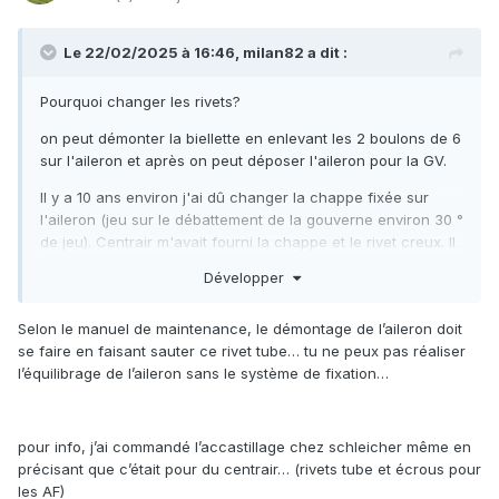
Le 22/02/2025 à 16:46,
milan82
a dit :
Pourquoi changer les rivets?
on peut démonter la biellette en enlevant les 2 boulons de 6
sur l'aileron et après on peut déposer l'aileron pour la GV.
Il y a 10 ans environ j'ai dû changer la chappe fixée sur
l'aileron (jeu sur le débattement de la gouverne environ 30 °
de jeu). Centrair m'avait fourni la chappe et le rivet creux. Il
m'avait même prêté l'outil pour emboutir le rivet. J'ai eu
Développer
beaucoup de mal à faire l'opération.
Donc changement de rivet uniquement si nécessaire
Selon le manuel de maintenance, le démontage de l’aileron doit
se faire en faisant sauter ce rivet tube… tu ne peux pas réaliser
l’équilibrage de l’aileron sans le système de fixation…
pour info, j’ai commandé l’accastillage chez schleicher même en
précisant que c’était pour du centrair… (rivets tube et écrous pour
les AF)