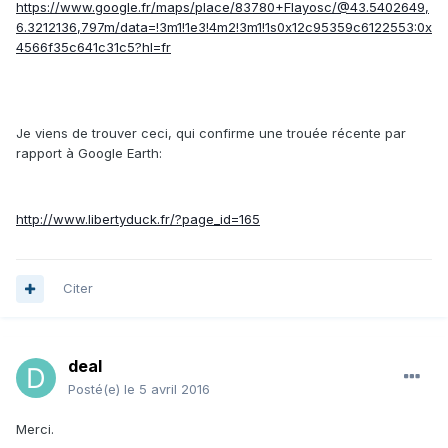
https://www.google.fr/maps/place/83780+Flayosc/@43.5402649,
6.3212136,797m/data=!3m1!1e3!4m2!3m1!1s0x12c95359c6122553:0x
4566f35c641c31c5?hl=fr
Je viens de trouver ceci, qui confirme une trouée récente par
rapport à Google Earth:
http://www.libertyduck.fr/?page_id=165
Citer
deal
Posté(e)
le 5 avril 2016
Merci.