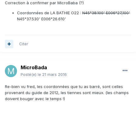
Correction à confirmer par MicroBaba (?)
Coordonnées de LA BATHIE O22 :
N45°38.100' E006°27,100'
N45°37.530' E006°26.610'
Citer
MicroBada
Posté(e)
le 21 mars 2016
Re-bien vu fred, les coordonnées que tu as barré, sont celles
provenant du guide de 2012, les tiennes sont mieux. (les champs
doivent bouger avec le temps !)