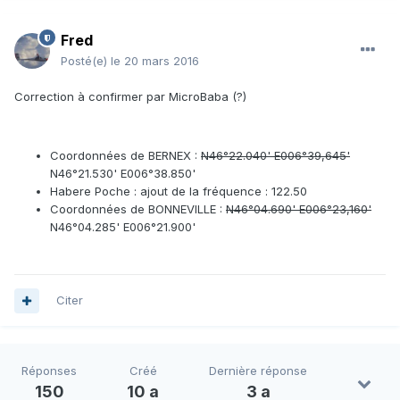
Fred
Posté(e)
le 20 mars 2016
Correction à confirmer par MicroBaba (?)
Coordonnées de BERNEX :
N46°22.040' E006°39,645'
N46°21.530' E006°38.850'
Habere Poche : ajout de la fréquence : 122.50
Coordonnées de BONNEVILLE :
N46°04.690' E006°23,160'
N46°04.285' E006°21.900'
Citer
Réponses
Créé
Dernière réponse
150
10 a
3 a