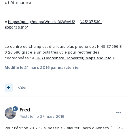
« URL courte »
=
https://goo.gl/maps/WnaHa3KWeVU2
=
N45°37.530'
E006°26.610'
Le centre du champ est d'ailleurs plus proche de :
N 45 37.596
E
6 26.586 grace à un outil très utile pour rectifier des
coordonnées : «
GPS Coordinate Converter, Maps and Info
»
Modifié
le 21 mars 2016
par marcterrier
Citer
Fred
Posté(e)
le 27 mars 2016
Pour l'édition 2017 : - si possible - ajouter l'aero d'Annecy (LFLP -