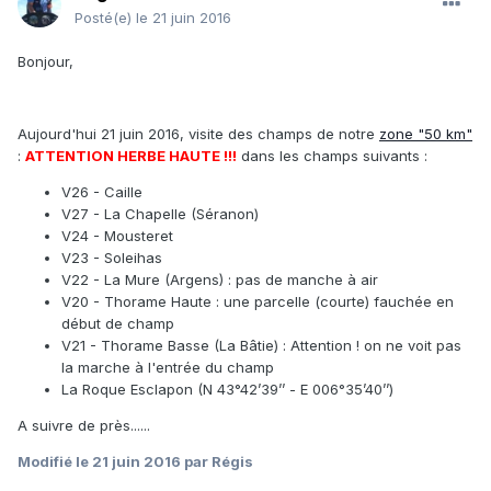
Posté(e)
le 21 juin 2016
Bonjour,
Aujourd'hui 21 juin 2016, visite des champs de notre
zone "50 km"
:
ATTENTION HERBE HAUTE !!!
dans les champs suivants :
V26 - Caille
V27 - La Chapelle (Séranon)
V24 - Mousteret
V23 - Soleihas
V22 - La Mure (Argens) : pas de manche à air
V20 - Thorame Haute : une parcelle (courte) fauchée en
début de champ
V21 - Thorame Basse (La Bâtie) : Attention ! on ne voit pas
la marche à l'entrée du champ
La Roque Esclapon (N 43°42’39’’ - E 006°35’40’’)
A suivre de près......
Modifié
le 21 juin 2016
par Régis