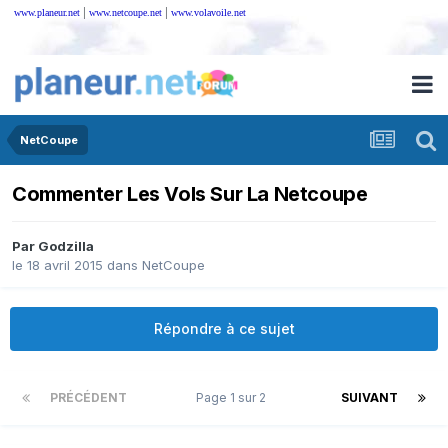
|
|
www.planeur.net
www.netcoupe.net
www.volavoile.net
NetCoupe
Commenter Les Vols Sur La Netcoupe
Par
Godzilla
le 18 avril 2015
dans
NetCoupe
Répondre à ce sujet
PRÉCÉDENT
Page 1 sur 2
SUIVANT