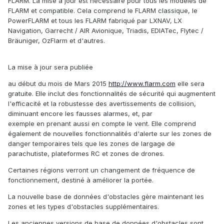
FLARM. La mise à jour est nécessaire pour tous les modèles de
FLARM et compatible. Cela comprend le FLARM classique, le
PowerFLARM et tous les FLARM fabriqué par LXNAV, LX
Navigation, Garrecht / AIR Avionique, Triadis, EDIATec, Flytec /
Bräuniger, OzFlarm et d'autres.
La mise à jour sera publiée
au début du mois de Mars 2015
http://www.flarm.com
elle sera
gratuite. Elle inclut des fonctionnalités de sécurité qui augmentent
l'efficacité et la robustesse des avertissements de collision,
diminuant encore les fausses alarmes, et, par
exemple en prenant aussi en compte le vent. Elle comprend
également de nouvelles fonctionnalités d'alerte sur les zones de
danger temporaires tels que les zones de largage de
parachutiste, plateformes RC et zones de drones.
Certaines régions verront un changement de fréquence de
fonctionnement, destiné à améliorer la portée.
La nouvelle base de données d'obstacles gère maintenant les
zones et les types d'obstacles supplémentaires.
Les anciennes versions de base de données d'obstacles sont