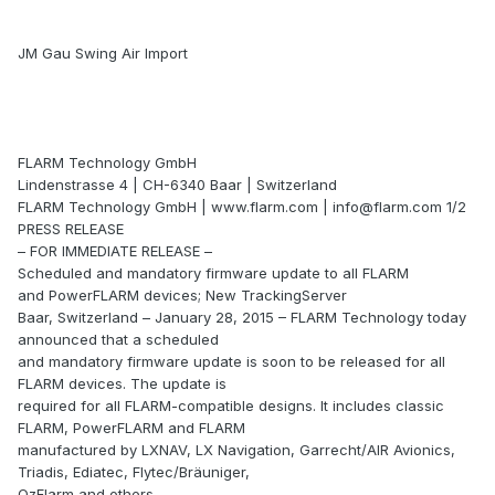
JM Gau Swing Air Import
FLARM Technology GmbH
Lindenstrasse 4 | CH-6340 Baar | Switzerland
FLARM Technology GmbH | www.flarm.com | info@flarm.com 1/2
PRESS RELEASE
– FOR IMMEDIATE RELEASE –
Scheduled and mandatory firmware update to all FLARM
and PowerFLARM devices; New TrackingServer
Baar, Switzerland – January 28, 2015 – FLARM Technology today
announced that a scheduled
and mandatory firmware update is soon to be released for all
FLARM devices. The update is
required for all FLARM-compatible designs. It includes classic
FLARM, PowerFLARM and FLARM
manufactured by LXNAV, LX Navigation, Garrecht/AIR Avionics,
Triadis, Ediatec, Flytec/Bräuniger,
OzFlarm and others.