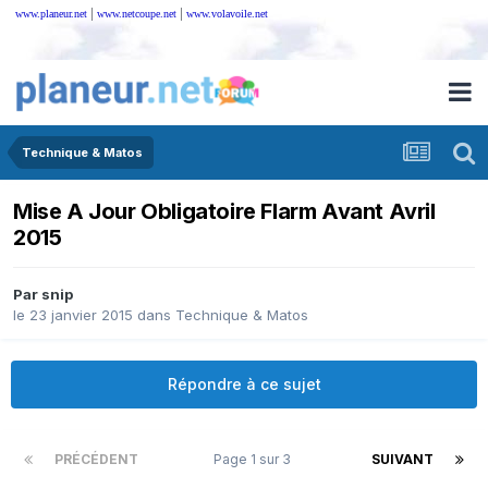
|
|
www.planeur.net
www.netcoupe.net
www.volavoile.net
Technique & Matos
Mise A Jour Obligatoire Flarm Avant Avril
2015
Par
snip
le 23 janvier 2015
dans
Technique & Matos
Répondre à ce sujet
PRÉCÉDENT
Page 1 sur 3
SUIVANT