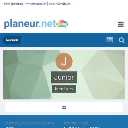
|
|
www.planeur.net
www.netcoupe.net
www.volavoile.net
Accueil
Junior
Membres
COMPTEUR DE CONTENUS
INSCRIPTION