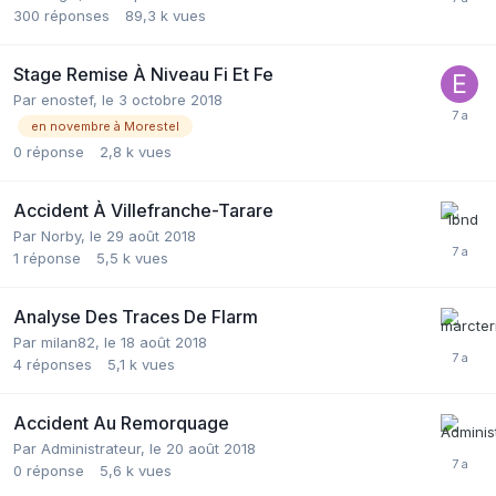
300
réponses
89,3 k
vues
Stage Remise À Niveau Fi Et Fe
Par
enostef
,
le 3 octobre 2018
en novembre à Morestel
0
réponse
2,8 k
vues
Accident À Villefranche-Tarare
Par
Norby
,
le 29 août 2018
1
réponse
5,5 k
vues
Analyse Des Traces De Flarm
Par
milan82
,
le 18 août 2018
4
réponses
5,1 k
vues
Accident Au Remorquage
Par
Administrateur
,
le 20 août 2018
0
réponse
5,6 k
vues