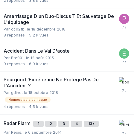
2
réponses
3,8 k
vues
Amerrissage D'un Duo-Discus T Et Sauvetage De
L'équipage
Par
ccd2fb
,
le 18 décembre 2018
8
réponses
5,2 k
vues
Accident Dans Le Val D'aoste
Par
Bre901
,
le 12 août 2015
9
réponses
6,9 k
vues
Pourquoi L’Expérience Ne Protège Pas De
L’Accident ?
Par
gdine
,
le 18 octobre 2018
Homéostasie du risque
4
réponses
4,5 k
vues
Radar Flarm
1
2
3
4
13
Par
Régis
,
le 6 septembre 2014