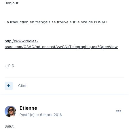
Bonjour
La traduction en français se trouve sur le site de l'OSAC
http://www.regles-
osac.com/OSAC/ad_cns.nsf/vwCNsTelegraphiques?OpenView
J-P D
Citer
Etienne
Posté(e)
le 6 mars 2016
Salut,