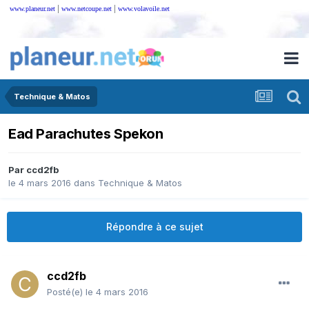
|
|
www.planeur.net
www.netcoupe.net
www.volavoile.net
Technique & Matos
Ead Parachutes Spekon
Par
ccd2fb
le 4 mars 2016
dans
Technique & Matos
Répondre à ce sujet
ccd2fb
Posté(e)
le 4 mars 2016