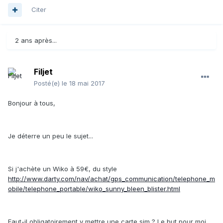
Citer
2 ans après...
Filjet
Posté(e)
le 18 mai 2017
Bonjour à tous,
Je déterre un peu le sujet...
Si j'achète un Wiko à 59€, du style
http://www.darty.com/nav/achat/gps_communication/telephone_m
obile/telephone_portable/wiko_sunny_bleen_blister.html
Faut-il obligatoirement y mettre une carte sim ? Le but pour moi