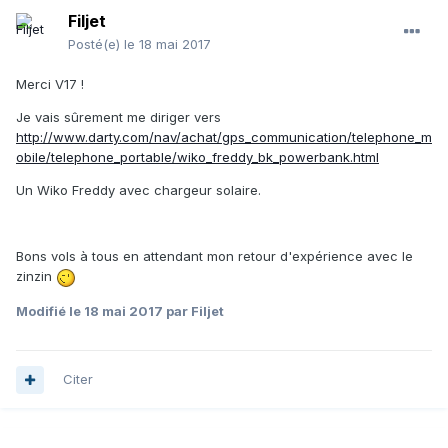
Filjet
Posté(e)
le 18 mai 2017
Merci V17 !
Je vais sûrement me diriger vers
http://www.darty.com/nav/achat/gps_communication/telephone_m
obile/telephone_portable/wiko_freddy_bk_powerbank.html
Un Wiko Freddy avec chargeur solaire.
Bons vols à tous en attendant mon retour d'expérience avec le
zinzin
Modifié
le 18 mai 2017
par Filjet
Citer