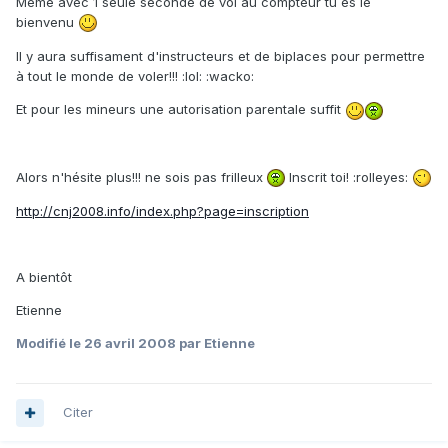
Même avec 1 seule seconde de vol au compteur tu es le
bienvenu
Il y aura suffisament d'instructeurs et de biplaces pour permettre
à tout le monde de voler!!! :lol: :wacko:
Et pour les mineurs une autorisation parentale suffit
Alors n'hésite plus!!! ne sois pas frilleux
Inscrit toi! :rolleyes:
http://cnj2008.info/index.php?page=inscription
A bientôt
Etienne
Modifié
le 26 avril 2008
par Etienne
Citer