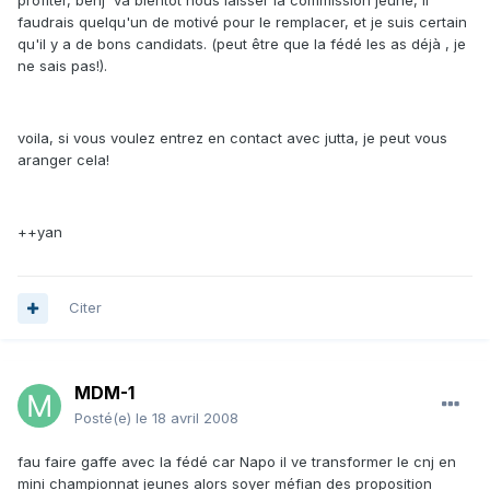
profiter, benj' va bientôt nous laisser la commission jeune, il
faudrais quelqu'un de motivé pour le remplacer, et je suis certain
qu'il y a de bons candidats. (peut être que la fédé les as déjà , je
ne sais pas!).
voila, si vous voulez entrez en contact avec jutta, je peut vous
aranger cela!
++yan
Citer
MDM-1
Posté(e)
le 18 avril 2008
fau faire gaffe avec la fédé car Napo il ve transformer le cnj en
mini championnat jeunes alors soyer méfian des proposition