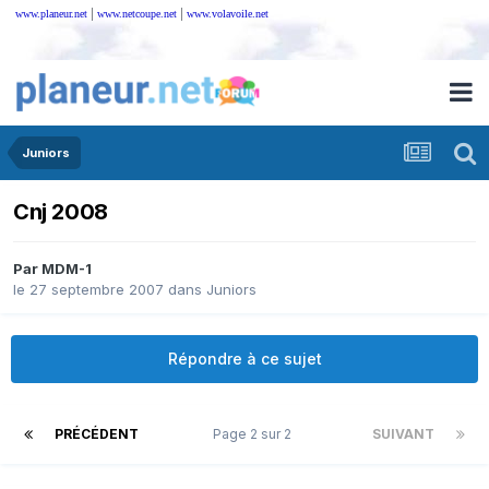
|
|
www.planeur.net
www.netcoupe.net
www.volavoile.net
Juniors
Cnj 2008
Par
MDM-1
le 27 septembre 2007
dans
Juniors
Répondre à ce sujet
PRÉCÉDENT
Page 2 sur 2
SUIVANT