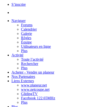
S’inscrire
Naviguer
Forums
Calendrier
Galerie
Règles
Équipe
Utilisateurs en ligne
Plus
Activité
Toute l’activité
Rechercher
Plus
Acheter - Vendre un planeur
Nos Partenaires
Liens Externes
www.planeur.net
www.netcoupe.net
GlidingTV
Facebook 122.65MHz
Plus
Plus