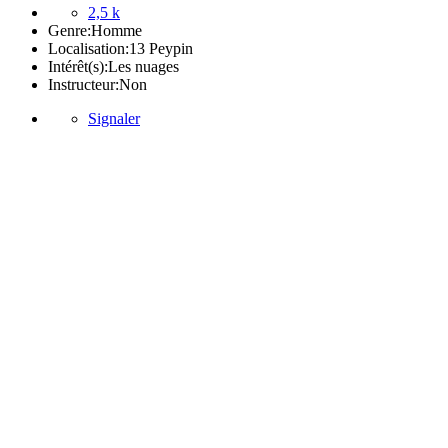
2,5 k
Genre:
Homme
Localisation:
13 Peypin
Intérêt(s):
Les nuages
Instructeur:
Non
Signaler
Posté(e)
le 18 octobre 2019
La préhistoire de Vinon.
Citer
La philanthropie de l'ouvrier Charpentier est bien connue !
Tout en
avance d'un jour
Une même passion, 2 sites :
https://bia-z-and-aerologic.jimdosite.com
/
https://cpt-promet.s3.eu-west-1.amazonaws.com/promet/index.html