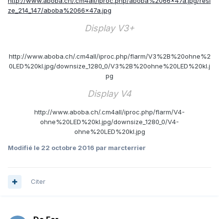
http://www.aboba.ch/.cm4all/iproc.php/aboba%2066x47a.jpg/resi
ze_214_147/aboba%2066x47a.jpg
Display V3+
http://www.aboba.ch/.cm4all/iproc.php/flarm/V3%2B%20ohne%2
0LED%20kl.jpg/downsize_1280_0/V3%2B%20ohne%20LED%20kl.j
pg
Display V4
http://www.aboba.ch/.cm4all/iproc.php/flarm/V4-
ohne%20LED%20kl.jpg/downsize_1280_0/V4-
ohne%20LED%20kl.jpg
Modifié
le 22 octobre 2016
par marcterrier
Citer