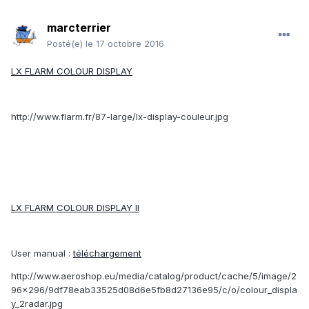
marcterrier
Posté(e)
le 17 octobre 2016
LX FLARM COLOUR DISPLAY
http://www.flarm.fr/87-large/lx-display-couleur.jpg
LX FLARM COLOUR DISPLAY II
User manual :
téléchargement
http://www.aeroshop.eu/media/catalog/product/cache/5/image/2
96x296/9df78eab33525d08d6e5fb8d27136e95/c/o/colour_displa
y_2radar.jpg