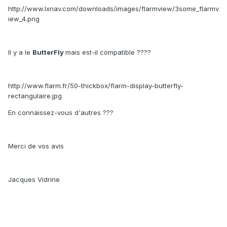
http://www.lxnav.com/downloads/images/flarmview/3some_flarmv
iew_4.png
Il y a le
ButterFly
mais est-il compatible ????
http://www.flarm.fr/50-thickbox/flarm-display-butterfly-
rectangulaire.jpg
En connaissez-vous d'autres ???
Merci de vos avis
Jacques Vidrine