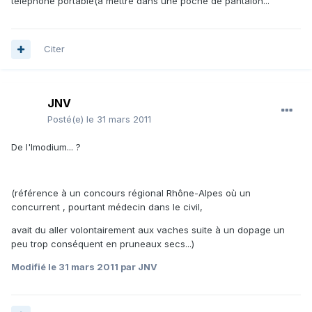
telephone portable(à mettre dans une poche de pantalon...
Citer
JNV
Posté(e)
le 31 mars 2011
De l'Imodium... ?
(référence à un concours régional Rhône-Alpes où un
concurrent , pourtant médecin dans le civil,
avait du aller volontairement aux vaches suite à un dopage un
peu trop conséquent en pruneaux secs...)
Modifié
le 31 mars 2011
par JNV