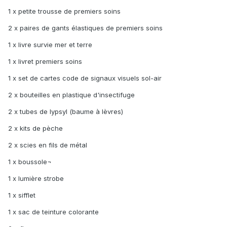
1 x petite trousse de premiers soins
2 x paires de gants élastiques de premiers soins
1 x livre survie mer et terre
1 x livret premiers soins
1 x set de cartes code de signaux visuels sol-air
2 x bouteilles en plastique d'insectifuge
2 x tubes de lypsyl (baume à lèvres)
2 x kits de pèche
2 x scies en fils de métal
1 x boussole¬
1 x lumière strobe
1 x sifflet
1 x sac de teinture colorante