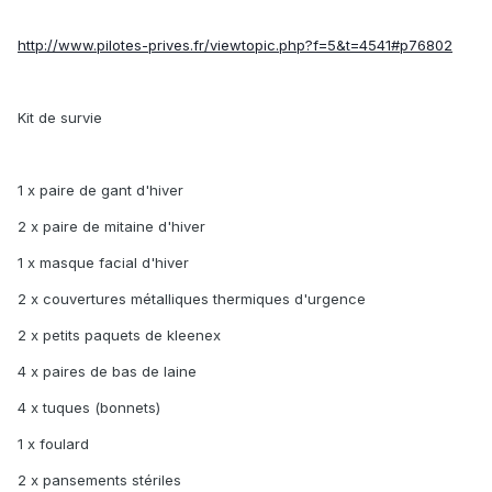
http://www.pilotes-prives.fr/viewtopic.php?f=5&t=4541#p76802
Kit de survie
1 x paire de gant d'hiver
2 x paire de mitaine d'hiver
1 x masque facial d'hiver
2 x couvertures métalliques thermiques d'urgence
2 x petits paquets de kleenex
4 x paires de bas de laine
4 x tuques (bonnets)
1 x foulard
2 x pansements stériles