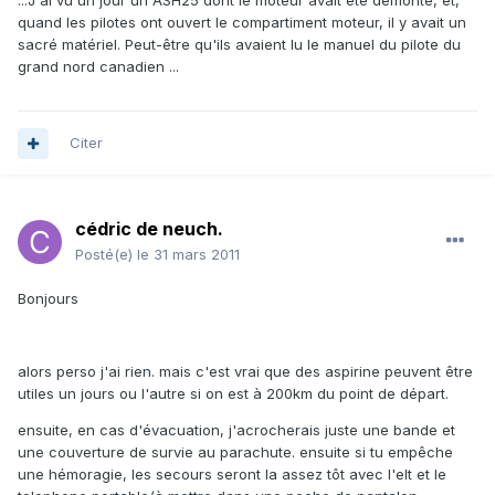
...J'ai vu un jour un ASH25 dont le moteur avait été démonté, et,
quand les pilotes ont ouvert le compartiment moteur, il y avait un
sacré matériel. Peut-être qu'ils avaient lu le manuel du pilote du
grand nord canadien ...
Citer
cédric de neuch.
Posté(e)
le 31 mars 2011
Bonjours
alors perso j'ai rien. mais c'est vrai que des aspirine peuvent être
utiles un jours ou l'autre si on est à 200km du point de départ.
ensuite, en cas d'évacuation, j'acrocherais juste une bande et
une couverture de survie au parachute. ensuite si tu empêche
une hémoragie, les secours seront la assez tôt avec l'elt et le