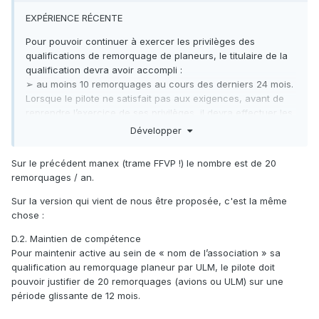
EXPÉRIENCE RÉCENTE
Pour pouvoir continuer à exercer les privilèges des
qualifications de remorquage de planeurs, le titulaire de la
qualification devra avoir accompli :
➢ au moins 10 remorquages au cours des derniers 24 mois.
Lorsque le pilote ne satisfait pas aux exigences, avant de
reprendre l’exercice de ses privilèges, il devra effectuer les
remorquages manquants en présence d’un instructeur ou
Développer
sous sa supervision.
Sur le précédent manex (trame FFVP !) le nombre est de 20
remorquages / an.
Sur la version qui vient de nous être proposée, c'est la même
chose
:
D.2. Maintien de compétence
Pour maintenir active au sein de « nom de l’association » sa
qualification au remorquage planeur par ULM, le pilote doit
pouvoir justifier de 20 remorquages (avions ou ULM) sur une
période glissante de 12 mois.