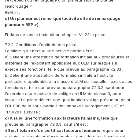
l'exception du remorquage d'un planeur (activité dite de
remorquage «
REM ») :
d) Un planeur est remorqué (activité dite de remorquage
planeur « REP ») ;
Et dans ce cas le texte dit au chapitre VII 2.1 le pilote
7.2.2. Conditions d'aptitude des pilotes.
Le pilote qui effectue une activité particulière :
a) Détient une attestation de formation initiale aux procédures et
matériels de l'exploitant applicable aux ULM sur lesquels il
exerce ses fonctions, telle que prévue au paragraphe 7.2.3.1 ;
b) Détient une attestation de formation initiale à l'activité
particulière applicable à la classe d'ULM sur laquelle il exerce ses
fonctions et telle que prévue au paragraphe 7.2.3.2, sauf pour
l'exercice d'une activité de voltige en ULM de classe 3, pour
laquelle Le pilote détient une qualification voltige prévue au point
FCL.800 de la sous-partie 1 de l'annexe I au règlement (UE) n°
1178/2011 susvisé ;
c) A suivi une formation aux facteurs humains,
telle que
prévue au paragraphe 7.2.3.3, sauf s'il est :
i)
Soit titulaire d'un certificat facteurs humains
requis pour
certains navigants professionnels et considéré par l'exploitant