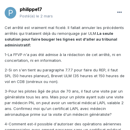
philippe17
Posté(e)
le 2 mars
Cet arrêté est vraiment mal ficelé. Il fallait annuler les précédents
arrêtés qui traitaient déjà du remorquage par ULM.
La seule
solution pour faire bouger les lignes est d'aller au tribunal
administratif:
1-La FFVP n'a pas été admise à la rédaction de cet arrêté, ni en
concertation, ni en information.
2-Si on s'en tient au paragraphe 7.7.7 pour faire du REP, il faut
SPL (50 heures planeur), Brevet ULM (35 heures et 150 heures de
vol en CDB (onéreux ou non).
3-Pour les pilotes âgé de plus de 70 ans, il faut une visite par un
généraliste tous les ans. Mais pour un pilote ayant subi une visite
par médecin PN, on peut avoir un vertical médical LAPL valable 2
ans. Confirmez moi qu'un certificat LAPL avec médecin
aéronautique prime sur la visite d'un médecin généraliste?
4-Comment est-il possible d'autoriser des opérations aériennes
commerciales avec emport passager sans un certificat médical