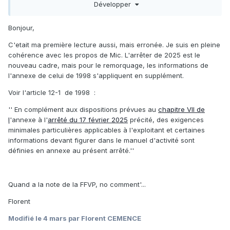
susvisé dans sa rédaction antérieure au présent arrêté est
Développer
réputé être en conformité avec les obligations dudit chapitre
pour cette activité de remorquage, jusqu’à ce qu’il déclare
Bonjour,
son activité particulière conformément aux dispositions en
annexe au présent arrêté ou
à défaut jusqu’au 31 mars
C'etait ma première lecture aussi, mais erronée. Je suis en pleine
2026.
Pendant cette période, toute modification d’activité de
cohérence avec les propos de Mic. L'arrêter de 2025 est le
l’exploitant reste régie par les dispositions de l’arrêté du 23
nouveau cadre, mais pour le remorquage, les informations de
septembre 1998 susvisé dans sa rédaction antérieure au
l'annexe de celui de 1998 s'appliquent en supplément.
présent arrêté. De plus, l’exploitant est alors réputé détenir
Voir l'article 12-1 de 1998
:
l’accusé- réception et le manuel d’activité prévus à l’article
12-1 de l’arrêté du 23 septembre 1998 précité.
'' En complément aux dispositions prévues au
chapitre VII de
l
'annexe à l'
arrêté du 17 février 2025
précité, des exigences
minimales particulières applicables à l'exploitant et certaines
informations devant figurer dans le manuel d'activité sont
définies en annexe au présent arrêté.''
Quand a la note de la FFVP, no comment'...
Florent
Modifié
le 4 mars
par Florent CEMENCE