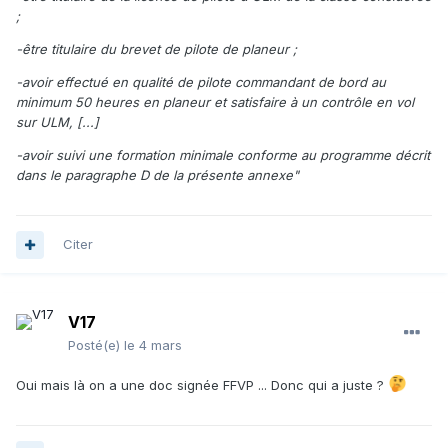
qualifications de remorquage de planeurs, le titulaire de la
;
qualification devra avoir accompli :
➢ au moins 10 remorquages au cours des derniers 24 mois.
-être titulaire du brevet de pilote de planeur ;
Lorsque le pilote ne satisfait pas aux exigences, avant de
-avoir effectué en qualité de pilote commandant de bord au
reprendre l’exercice de ses privilèges, il devra effectuer les
minimum 50 heures en planeur et satisfaire à un contrôle en vol
remorquages manquants en présence d’un instructeur ou
sur ULM, [...]
sous sa supervision.
-avoir suivi une formation minimale conforme au programme décrit
La commission Formation-Sécurité La commission Moyens
dans le paragraphe D de la présente annexe"
de lancement
Jean-Yves DUBOC Gilles HUG
Citer
V17
Posté(e)
le 4 mars
Oui mais là on a une doc signée FFVP ... Donc qui a juste ?