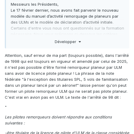
Messieurs les Présidents,
Le 17 février dernier, nous avons fait parvenir le nouveau
modèle du manuel d’activité remorquage de planeurs par
des ULMs et le modèle de déclaration d’activité initiale.
Certains d'entre vous nous ont questionnés sur la formation
nécessaire. Nous vous précisons ci-dessous les critères
minimums de formation et d'expérience récente pour le
Développer
remorquage en ULM préconisés par la FFVP.
Attention, sauf erreur de ma part (toujours possible), dans l'arrêté
FORMATION
de 1998 qui est toujours en vigueur et amendé par celui de 2025,
➢ Une licence de pilote ULM avec la mention 3 axes
il n'est pas possible d'être formé remorqueur planeur par ULM
➢ Une instruction théorique sur les opérations et les
sans avoir de licence pilote planeur ! La phrase de la note
procédures de remorquage ;
fédérale "à l'exception des titulaires SPL, 5 vols de familiarisation
➢ Au moins 10 vols d’instruction au remorquage d’un
dans un planeur lancé par un aéronef" laisse penser qu'on peut
planeur, incluant au moins 5 vols d’instruction en double
former un pilote remorqueur ULM qui ne serait pas pilote planeur.
commande; et, à l’exception des titulaires d’une SPL,
C'est vrai en avion pas en ULM. Le texte de l'arrêté de 98 dit
:
➢ 5 vols de familiarisation dans un planeur lancé par un
aéronef ;
"
➢ Une visite médicale valide LAPL ou classe 2.
Les pilotes remorqueurs doivent répondre aux conditions
EXPÉRIENCE RÉCENTE
suivantes :
Pour pouvoir continuer à exercer les privilèges des
-être titulaire de la licence de pilote d'ULM de la classe considérée