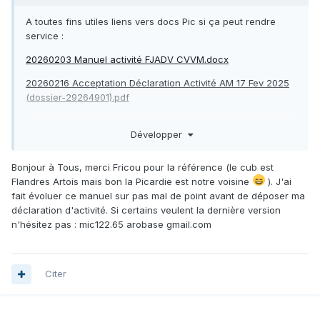
A toutes fins utiles liens vers docs Pic si ça peut rendre
service
:
20260203 Manuel activité FJADV CVVM.docx
20260216 Acceptation Déclaration Activité AM 17 Fev 2025
(dossier-29264901).pdf
Version originale Artois Picardie (un grand merci) dont nous
Développer
sommes partis pour adapter à notre activité
:
Manuel
d_activite version originale Artois Picardie transmis PhL.docx
Bonjour à Tous, merci Fricou pour la référence (le cub est
Flandres Artois mais bon la Picardie est notre voisine
). J'ai
fait évoluer ce manuel sur pas mal de point avant de déposer ma
déclaration d'activité. Si certains veulent la dernière version
n'hésitez pas : mic122.65 arobase gmail.com
Citer