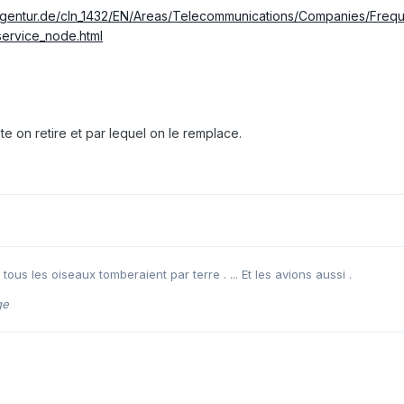
agentur.de/cln_1432/EN/Areas/Telecommunications/Companies/Fre
service_node.html
oste on retire et par lequel on le remplace.
, tous les oiseaux tomberaient par terre . ... Et les avions aussi .
ge