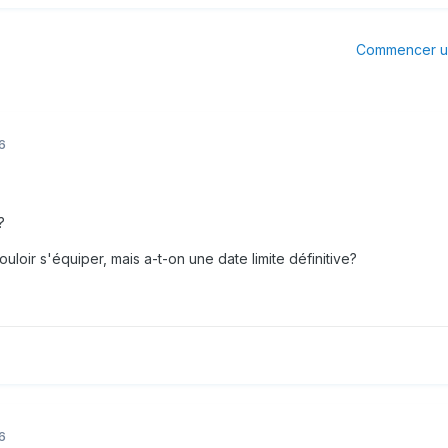
Commencer un
6
?
loir s'équiper, mais a-t-on une date limite définitive?
6