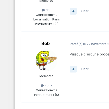
Membres
358
Citer
Genre:
Homme
Localisation:
Paris
Instructeur:
FI(S)
Bob
Posté(e)
le 22 novembre 
Puisque c'est une procé
Citer
Membres
4,4 k
Genre:
Homme
Instructeur:
FE(S)