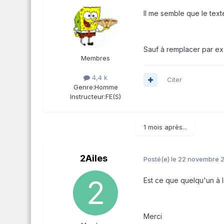
Il me semble que le text
Sauf à remplacer par e
Membres
4,4 k
Citer
Genre:
Homme
Instructeur:
FE(S)
1 mois après...
2Ailes
Posté(e)
le 22 novembre 
Est ce que quelqu'un à 
Merci