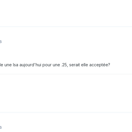
6
e une lsa aujourd'hui pour une .25, serait elle acceptée?
6