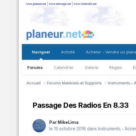
|
|
www.planeur.net
www.netcoupe.net
www.volavoile.net
Naviguer
Activité
Acheter - Vendre un plan
Forums
Calendrier
Galerie
Règles
É
Accueil
Forums Matériels et Supports
Instruments -
Passage Des Radios En 8.33
Par
MikeLima
le 15 octobre 2016
dans
Instruments - Acce