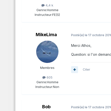
4,4 k
Genre:
Homme
Instructeur:
FE(S)
MikeLima
Posté(e)
le 17 octobre 201
Merci Athos,
Question: si l'on demand
Membres
Citer
605
Genre:
Homme
Instructeur:
Non
Bob
Posté(e)
le 17 octobre 201