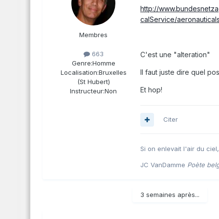
http://www.bundesnetz
calService/aeronautical
Membres
663
C'est une "alteration"
Genre:
Homme
Il faut juste dire quel p
Localisation:
Bruxelles
(St Hubert)
Et hop!
Instructeur:
Non
Citer
Si on enlevait l'air du ciel
JC VanDamme
Poète bel
3 semaines après...