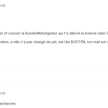
2016
glish of course) la BundesNetzAgentur qui t'a délivré la licence rad
stion, si elle n'a pas changé de job, est Ute BOOTEN, son mail es
2016
recherche: