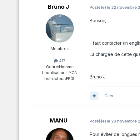
Bruno J
Posté(e)
le 22 novembre 
Bonsoir,
Il faut contacter (in en
Membres
La chargée de cette que
417
Genre:
Homme
Localisation:
LYON
Bruno J
Instructeur:
FE(S)
Citer
MANU
Posté(e)
le 23 novembre 
Pour éviter de longues 