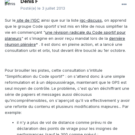
Denis F
Posté(e)
le 3 juillet 2013
Sur le
site de l'IGC
ainsi que sur la liste
igc-discuss
, on apprend
que le groupe Code sportif s'est mis en tête de nous simplifier la
vie en commençant "
une révision radicale du Code sportif pour
planeurs
" et s'imagine en avoir reçu mandat lors de la
dernière
réunion plénière
* . Il est donc en pleine action, et a lancé une
consultation urbi et orbi, tout devant être bouclé au 1er octobre.
Pour brouiller les pistes, cette consultation s'intitule
"Simplification du Code sportif" : on s'attend donc à une simple
reformulation et à un dépoussiérage, maintenant que le GPS est
seul moyen de contrôle. Le problème, c'est qu'en déchiffrant une
série de papiers et messages aussi décousus
qu'incompréhensibles, on s'aperçoit qu'il va effectivement y avoir
une refonte du contenu et plusieurs modifications majeures... Par
exemple:
il n'y a plus de vol de distance comme prévu ni de
déclaration des points de virage pour les insignes de
performances (sauf le 300 comme prévu) ;