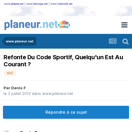
|
|
www.planeur.net
www.netcoupe.net
www.volavoile.net
www.planeur.net
Refonte Du Code Sportif, Quelqu'un Est Au
Courant ?
IGC
Par
Denis F
le 3 juillet 2013
dans
www.planeur.net
Répondre à ce sujet