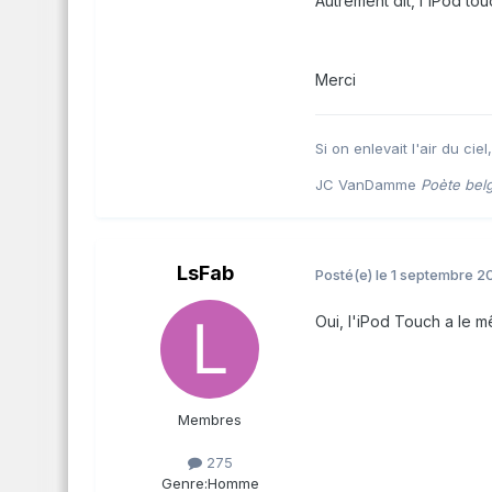
Autrement dit, l'iPod to
Merci
Si on enlevait l'air du ciel
JC VanDamme
Poète bel
LsFab
Posté(e)
le 1 septembre 2
Oui, l'iPod Touch a le m
Membres
275
Genre:
Homme