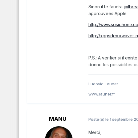
Sinon il te faudra
jailbre
approuvees Apple:
http://www.sosiphone.c
http://xgpsdev.xwaves.n
P.S.: A verifier si il exi
donne les possibilités o
Ludovic Launer
www.launer.fr
MANU
Posté(e)
le 1 septembre 2
Merci,