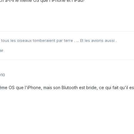
uch a-t-il le même OS que l'iPhone et l'iPad?
, tous les oiseaux tomberaient par terre . ... Et les avions aussi .
ge
010
ême OS que l'iPhone, mais son Blutooth est bride, ce qui fait qu'il e