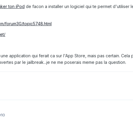
aker ton iPod
de facon a installer un logiciel qui te permet d'utiliser
om/forum3G/topic5748.html
et/
ste une application qui ferait ca sur l'App Store, mais pas certain. Cela 
uvertes par le jailbreak...je ne me poserais meme pas la question.
010