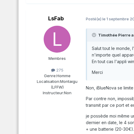
LsFab
Posté(e)
le 1 septembre 2
Timothée Pierre a 
Salut tout le monde, 
n'importe quel appare
Membres
En tout cas l'appli w
275
Merci
Genre:
Homme
Localisation:
Montaigu
(LFFW)
Non, iBlueNova se limite
Instructeur:
Non
Par contre non, impossib
transmit par ce port et 
je possède moi même un
dernier en date, le 4 so
+ une batterie (20-30€).