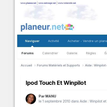
|
|
www.planeur.net
www.netcoupe.net
www.volavoile.net
Naviguer
Activité
Acheter - Vendre un plan
Forums
Calendrier
Galerie
Règles
É
Accueil
Forums Matériels et Supports
Aide : Winpilot
Ipod Touch Et Winpilot
Par
MANU
le 1 septembre 2010
dans
Aide : Winpilot e