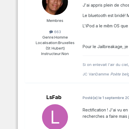
J'ai appris plein de cho
Le bluetooth est bridé! M
Membres
L'iPod a le mêm OS que l
663
Genre:
Homme
Localisation:
Bruxelles
Pour le Jailbreakage, je
(St Hubert)
Instructeur:
Non
Si on enlevait l'air du ciel
JC VanDamme
Poète bel
LsFab
Posté(e)
le 1 septembre 2
Rectification ! J'ai vu e
recherches a faire mais j