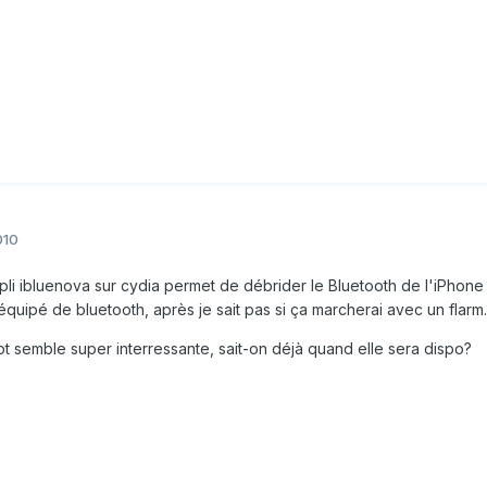
010
ppli ibluenova sur cydia permet de débrider le Bluetooth de l'iPhone 
équipé de bluetooth, après je sait pas si ça marcherai avec un flarm..
ilot semble super interressante, sait-on déjà quand elle sera dispo?