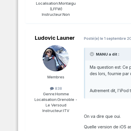
Localisation:
Montaigu
(LFFW)
Instructeur:
Non
Ludovic Launer
Posté(e)
le 1 septembre 2
MANU a dit :
Ma question est: Ce p
des lors, fournie par
Membres
838
Autrement dit, l'iPod
Genre:
Homme
Localisation:
Grenoble -
Le Versoud
Instructeur:
ITV
On va dire que oui.
Quelle version de iOS as