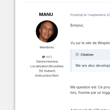
MANU
Posté(e)
le 1 septembre 2
Bonjour,
Vu sur le site de Winpilot
Membres
Citation
663
Genre:
Homme
We are also developin
Localisation:
Bruxelles
(St Hubert)
Instructeur:
Non
Ma question est: Ce prog
lors, fournie par un log