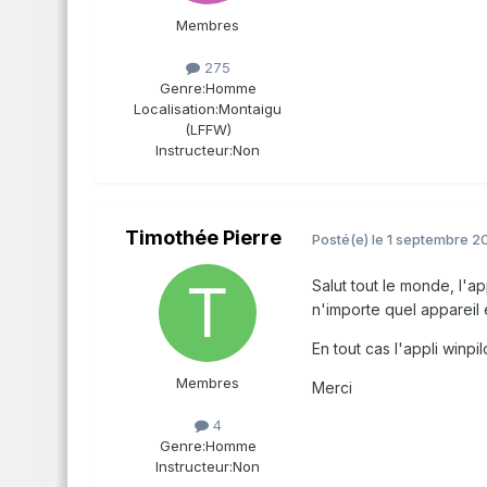
Membres
275
Genre:
Homme
Localisation:
Montaigu
(LFFW)
Instructeur:
Non
Timothée Pierre
Posté(e)
le 1 septembre 2
Salut tout le monde, l'a
n'importe quel appareil 
En tout cas l'appli winp
Membres
Merci
4
Genre:
Homme
Instructeur:
Non