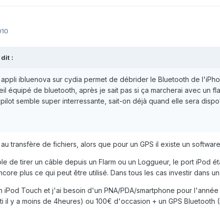
010
dit :
l'appli ibluenova sur cydia permet de débrider le Bluetooth de l'iPho
il équipé de bluetooth, après je sait pas si ça marcherai avec un fla
inpilot semble super interressante, sait-on déjà quand elle sera dispo
 au transfère de fichiers, alors que pour un GPS il existe un softwar
le de tirer un câble depuis un Flarm ou un Loggueur, le port iPod ét
encore plus ce qui peut être utilisé. Dans tous les cas investir dans 
 iPod Touch et j'ai besoin d'un PNA/PDA/smartphone pour l'année 
rti il y a moins de 4heures) ou 100€ d'occasion + un GPS Bluetooth 