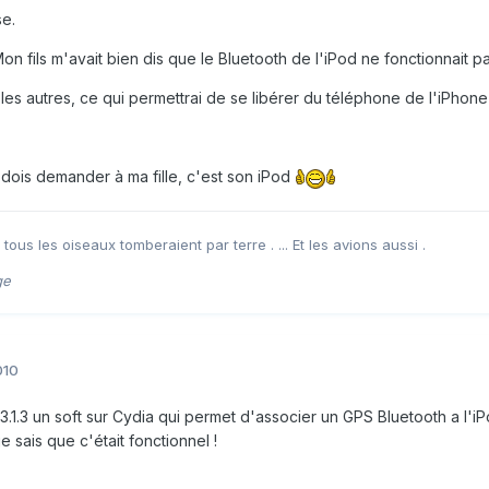
se.
on fils m'avait bien dis que le Bluetooth de l'iPod ne fonctionnait pa
es autres, ce qui permettrai de se libérer du téléphone de l'iPhone 
 dois demander à ma fille, c'est son iPod
, tous les oiseaux tomberaient par terre . ... Et les avions aussi .
ge
010
n 3.1.3 un soft sur Cydia qui permet d'associer un GPS Bluetooth a l'i
e sais que c'était fonctionnel !