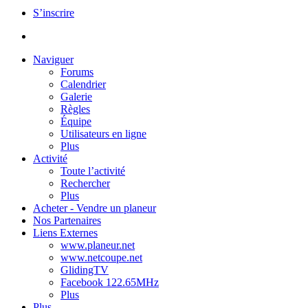
S’inscrire
Naviguer
Forums
Calendrier
Galerie
Règles
Équipe
Utilisateurs en ligne
Plus
Activité
Toute l’activité
Rechercher
Plus
Acheter - Vendre un planeur
Nos Partenaires
Liens Externes
www.planeur.net
www.netcoupe.net
GlidingTV
Facebook 122.65MHz
Plus
Plus