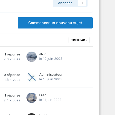
Abonnés
1
Commencer un nouveau sujet
TRIER PAR
JNV
1
réponse
le 19 juin 2003
2,6 k
vues
Administrateur
0
réponse
le 18 juin 2003
1,8 k
vues
Fred
1
réponse
le 11 juin 2003
2,4 k
vues