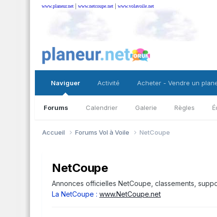
|
|
www.planeur.net
www.netcoupe.net
www.volavoile.net
Naviguer
Activité
Acheter - Vendre un plan
Forums
Calendrier
Galerie
Règles
É
Accueil
Forums Vol à Voile
NetCoupe
NetCoupe
Annonces officielles NetCoupe, classements, support
La NetCoupe :
www.NetCoupe.net