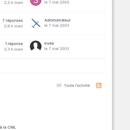
le 7 mai 2003
2,2 k
vues
Administrateur
7
réponses
le 7 mai 2003
2,8 k
vues
Invité
1
réponse
le 7 mai 2003
2,3 k
vues
Toute l’activité
s
à la CNIL