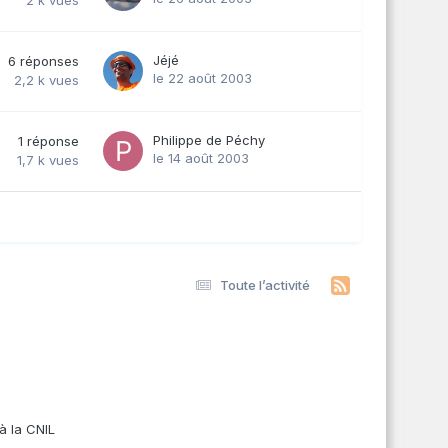
2 k
vues
Jéjé
6
réponses
le 22 août 2003
2,2 k
vues
Philippe de Péchy
1
réponse
le 14 août 2003
1,7 k
vues
Toute l’activité
s
à la CNIL