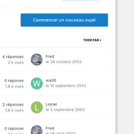
Commencer un nouveau sujet
TRIER PAR
Fred
4
réponses
le 28 octobre 2003
2 k
vues
wa30
0
réponse
le 10 septembre 2003
1,8 k
vues
Lionel
2
réponses
le 2 septembre 2003
1,8 k
vues
Fred
0
réponse
le 26 août 2003