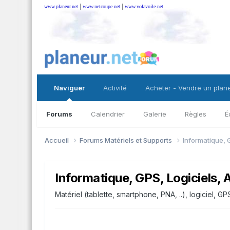
|
|
www.planeur.net
www.netcoupe.net
www.volavoile.net
Naviguer
Activité
Acheter - Vendre un plan
Forums
Calendrier
Galerie
Règles
É
Accueil
Forums Matériels et Supports
Informatique, G
Informatique, GPS, Logiciels, A
Matériel (tablette, smartphone, PNA, ..), logiciel, GPS