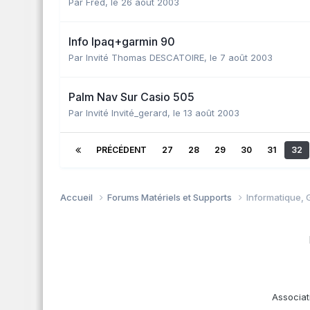
Par
Fred
,
le 26 août 2003
Info Ipaq+garmin 90
Par Invité Thomas DESCATOIRE,
le 7 août 2003
Palm Nav Sur Casio 505
Par Invité Invité_gerard,
le 13 août 2003
PRÉCÉDENT
27
28
29
30
31
32
Accueil
Forums Matériels et Supports
Informatique, G
Associat