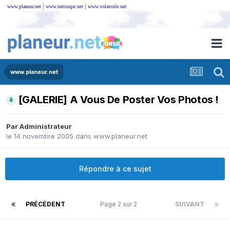
|
|
www.planeur.net
www.netcoupe.net
www.volavoile.net
www.planeur.net
[GALERIE] A Vous De Poster Vos Photos !
Par
Administrateur
le 14 novembre 2005
dans
www.planeur.net
Répondre à ce sujet
PRÉCÉDENT
Page 2 sur 2
SUIVANT