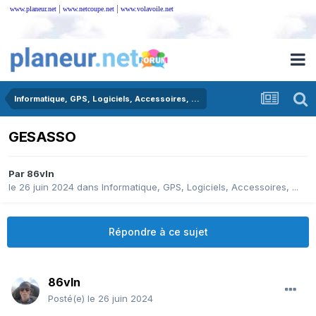
|
|
www.planeur.net
www.netcoupe.net
www.volavoile.net
Informatique, GPS, Logiciels, Accessoires, ...
GESASSO
Par
86vln
le 26 juin 2024
dans
Informatique, GPS, Logiciels, Accessoires, ...
Répondre à ce sujet
86vln
Posté(e)
le 26 juin 2024