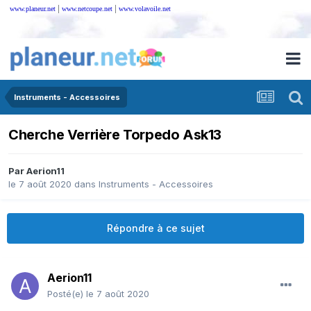
|
|
www.planeur.net
www.netcoupe.net
www.volavoile.net
Instruments - Accessoires
Cherche Verrière Torpedo Ask13
Par
Aerion11
le 7 août 2020
dans
Instruments - Accessoires
Répondre à ce sujet
Aerion11
Posté(e)
le 7 août 2020