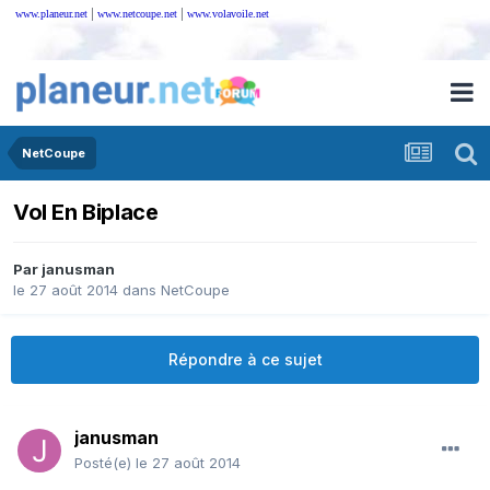
|
|
www.planeur.net
www.netcoupe.net
www.volavoile.net
NetCoupe
Vol En Biplace
Par
janusman
le 27 août 2014
dans
NetCoupe
Répondre à ce sujet
janusman
Posté(e)
le 27 août 2014