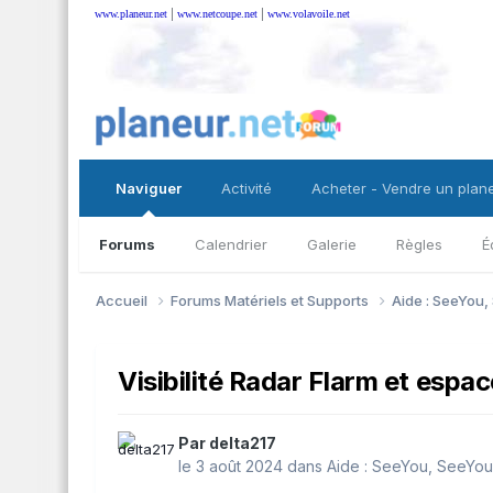
|
|
www.planeur.net
www.netcoupe.net
www.volavoile.net
Naviguer
Activité
Acheter - Vendre un plan
Forums
Calendrier
Galerie
Règles
É
Accueil
Forums Matériels et Supports
Aide : SeeYou,
Visibilité Radar Flarm et espa
Par
delta217
le 3 août 2024
dans
Aide : SeeYou, SeeYou