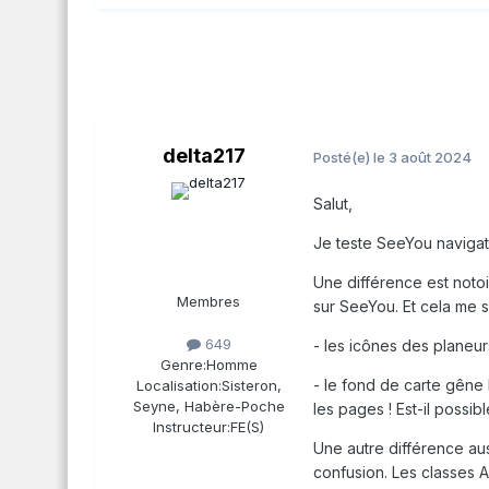
delta217
Posté(e)
le 3 août 2024
Salut,
Je teste SeeYou naviga
Une différence est notoir
Membres
sur SeeYou. Et cela me 
649
- les icônes des planeur
Genre:
Homme
- le fond de carte gêne 
Localisation:
Sisteron,
Seyne, Habère-Poche
les pages ! Est-il possi
Instructeur:
FE(S)
Une autre différence aus
confusion. Les classes A 