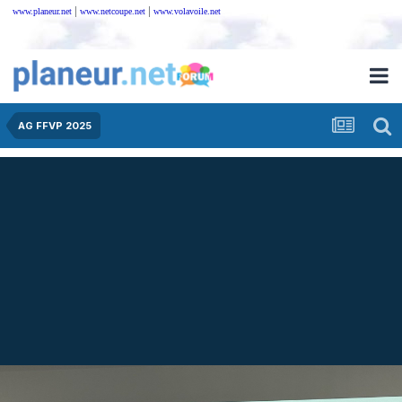
|
|
www.planeur.net
www.netcoupe.net
www.volavoile.net
AG FFVP 2025