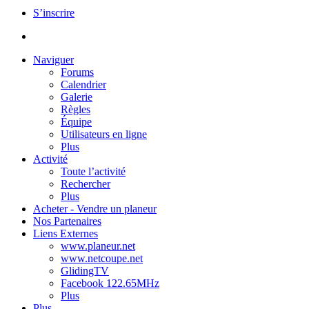
S’inscrire
Naviguer
Forums
Calendrier
Galerie
Règles
Équipe
Utilisateurs en ligne
Plus
Activité
Toute l’activité
Rechercher
Plus
Acheter - Vendre un planeur
Nos Partenaires
Liens Externes
www.planeur.net
www.netcoupe.net
GlidingTV
Facebook 122.65MHz
Plus
Plus