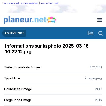
|
|
www.planeur.net
www.netcoupe.net
www.volavoile.net
AG FFVP 2025
Informations sur la photo 2025-03-16
10.22.12.jpg
Taille originale du fichier
1727331
Type Mime
image/jpeg
Hauteur de l’image
2187
Largeur de l’image
2916