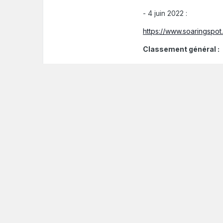
- 4 juin 2022 :
https://www.soaringspo
Classement général :
https://www.soaringspot
04/total
Citer
Yves D.
Posté(e)
le 5 juin 2022
(mo
Reportage photographi
Bienvenue chez les ch'ti