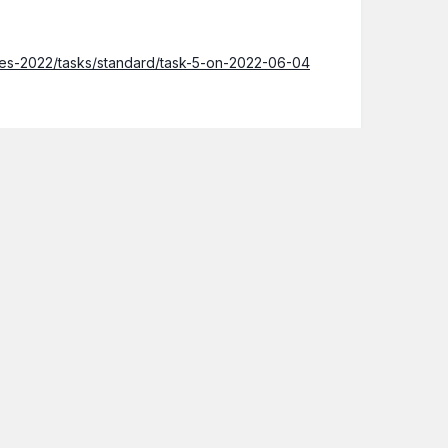
ies-2022/tasks/standard/task-5-on-2022-06-04
es-2022/results/standard/task-5-on-2022-06-
Auteur
séparait
"LE NORD"
du reste du pays...