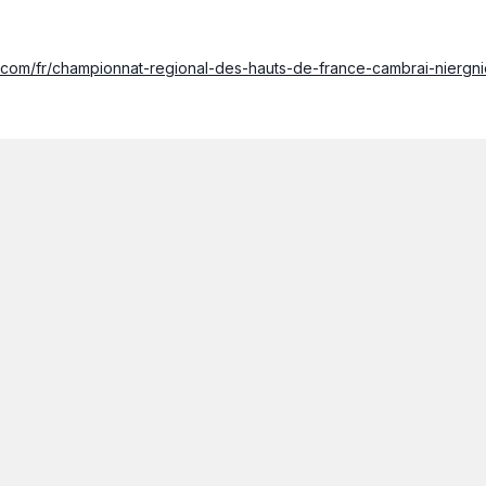
t.com/fr/championnat-regional-des-hauts-de-france-cambrai-niergn
.com/fr/championnat-regional-des-hauts-de-france-cambrai-niergni
difié)
que sur l'épreuve du 4 juin 2022.
ts ? Au vu du film de Dany Boom, on en douterait : un mur de pluie 