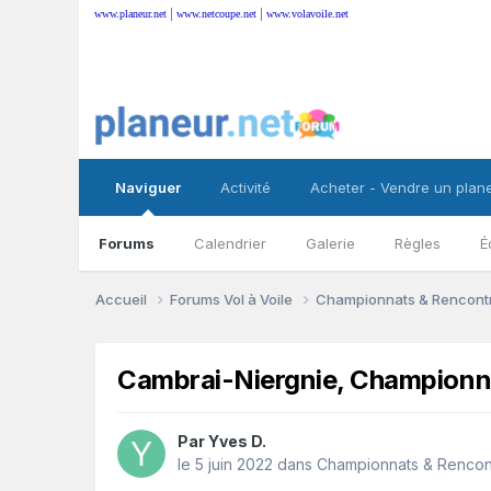
|
|
www.planeur.net
www.netcoupe.net
www.volavoile.net
Naviguer
Activité
Acheter - Vendre un plan
Forums
Calendrier
Galerie
Règles
É
Accueil
Forums Vol à Voile
Championnats & Rencontr
Cambrai-Niergnie, Championna
Par
Yves D.
le 5 juin 2022
dans
Championnats & Rencont