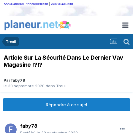
|
|
www.planeur.net
www.netcoupe.net
www.volavoile.net
Treuil
Article Sur La Sécurité Dans Le Dernier Vav
Magasine !?!?
Par
faby78
le 30 septembre 2020
dans
Treuil
Répondre à ce sujet
faby78
Posté(e)
le 30 septembre 2020