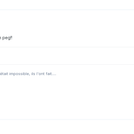
n peg!!
it impossible, ils l'ont fait.....