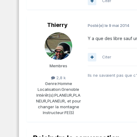
Citer
Thierry
Posté(e)
le 9 mai 2014
Y a que des libre sauf u
Citer
Membres
Ils ne savaient pas que c'éta
2,8 k
Genre:
Homme
Localisation:
Grenoble
Intérêt(s):
PLANEUR,PLA
NEUR,PLANEUR, et pour
changer la montagne
Instructeur:
FE(S)