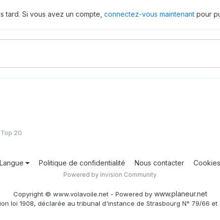
us tard. Si vous avez un compte,
connectez-vous maintenant
pour pu
 Top 20
Langue
Politique de confidentialité
Nous contacter
Cookie
Powered by Invision Community
www.planeur.net
Copyright © www.volavoile.net - Powered by
ion loi 1908, déclarée au tribunal d'instance de Strasbourg N° 79/66 et 