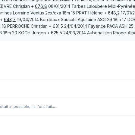
EBVRE
Christian
+
676,8
08/01/2014
Tarbes Laloubère
Midi-Pyrénée
emines
Lorraine Ventus 2cx/cxa 18m 15
PRAT
Hélène
+
648,2
17/01/
+
643,7
19/04/2014
Bordeaux Saucats
Aquitaine ASG 29 18m 17
DOB
m 18
PERROCHE
Christian
+
631,5
24/04/2014
Fayence
PACA ASH 25 
B 18m 20
KOCH
Jürgen
+
625,5
24/03/2014
Aubenasson
Rhône-Alp
it impossible, ils l'ont fait.....