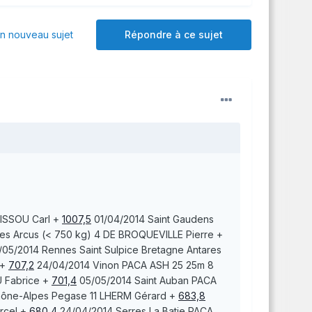
 nouveau sujet
Répondre à ce sujet
ISSOU
Carl
+
1007,5
01/04/2014
Saint Gaudens
es Arcus (< 750 kg) 4
DE BROQUEVILLE
Pierre
+
/05/2014
Rennes Saint Sulpice
Bretagne Antares
+
707,2
24/04/2014
Vinon
PACA ASH 25 25m 8
U
Fabrice
+
701,4
05/05/2014
Saint Auban
PACA
ône-Alpes Pegase 11
LHERM
Gérard
+
683,8
rcel
+
680,4
24/04/2014
Serres La Batie
PACA