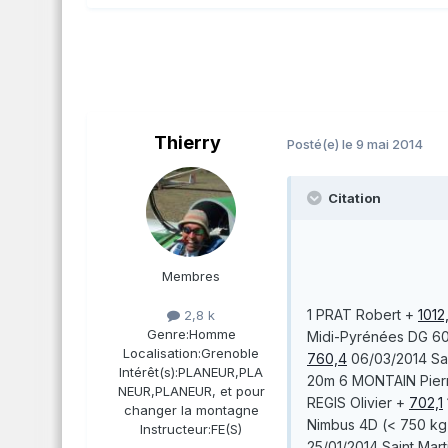
Thierry
Posté(e)
le 9 mai 2014
Citation
Membres
1
PRAT
Robert
+
1012
2,8 k
Genre:
Homme
Midi-Pyrénées DG 6
Localisation:
Grenoble
760,4
06/03/2014
Sa
Intérêt(s):
PLANEUR,PLA
20m 6
MONTAIN
Pier
NEUR,PLANEUR, et pour
REGIS
Olivier
+
702,1
changer la montagne
Nimbus 4D (< 750 kg
Instructeur:
FE(S)
25/01/2014
Saint Mar