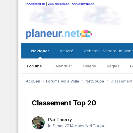
|
|
www.planeur.net
www.netcoupe.net
www.volavoile.net
Naviguer
Activité
Acheter - Vendre un plan
Forums
Calendrier
Galerie
Règles
É
Accueil
Forums Vol à Voile
NetCoupe
Classement
Classement Top 20
Par
Thierry
le 9 mai 2014
dans
NetCoupe