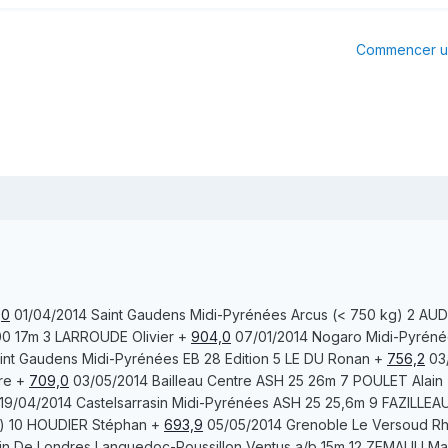
Commencer un
,0
01/04/2014
Saint Gaudens
Midi-Pyrénées Arcus (< 750 kg) 2
AUD
00 17m 3
LARROUDE
Olivier
+
904,0
07/01/2014
Nogaro
Midi-Pyréné
int Gaudens
Midi-Pyrénées EB 28 Edition 5
LE DU
Ronan
+
756,2
03
re
+
709,0
03/05/2014
Bailleau
Centre ASH 25 26m 7
POULET
Alain
19/04/2014
Castelsarrasin
Midi-Pyrénées ASH 25 25,6m 9
FAZILLEA
) 10
HOUDIER
Stéphan
+
693,9
05/05/2014
Grenoble Le Versoud
Rh
tin De Londres
Languedoc-Roussillon Ventus a/b 15m 12
ZEMAULI
Ma