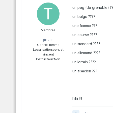
un peg (de grenoble) ?
un belge ????
une femme ???
Membres
un course ????
238
un standard ????
Genre:
Homme
Localisation:
pont st
un allemand ????
vincent
Instructeur:
Non
un lorrain ????
un alsacien ???
hihi !!!!