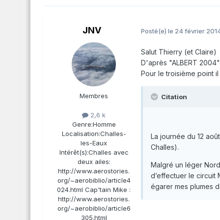
JNV
Posté(e)
le 24 février 201
Salut Thierry (et Claire)
D'après "ALBERT 2004" o
Pour le troisième point 
Membres
Citation
2,6 k
Genre:
Homme
Localisation:
Challes-
La journée du 12 aoû
les-Eaux
Challes).
Intérêt(s):
Challes avec
deux ailes:
Malgré un léger Nord
http://www.aerostories.
d’effectuer le circui
org/~aerobiblio/article4
égarer mes plumes da
024.html Cap'tain Mike :
http://www.aerostories.
org/~aerobiblio/article6
305.html