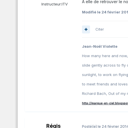
A elle de retrouver le 
Instructeur:
ITV
Modifié
le 24 février 20
Citer
Jean-Noël Violette
How many here and now, wh
slide gently across to fly 
sunlight, to work on flyin
to meet friends and love
Richard Bach, Out of my 
http://marque-en-ciel.blogspo
Régis
Posté(e)
le 24 février 201