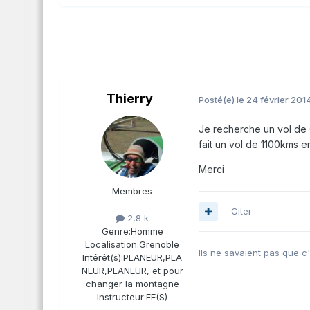
Thierry
Posté(e)
le 24 février 201
Je recherche un vol de C
fait un vol de 1100kms e
Merci
Membres
Citer
2,8 k
Genre:
Homme
Localisation:
Grenoble
Ils ne savaient pas que c'éta
Intérêt(s):
PLANEUR,PLA
NEUR,PLANEUR, et pour
changer la montagne
Instructeur:
FE(S)