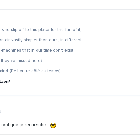
o slip off to this place for the fun of it,
on air vastly simpler than ours, in different
g-machines that in our time don't exist,
s they've missed here?
mind (De l'autre côté du temps)
t.com/
4
du vol que je recherche...