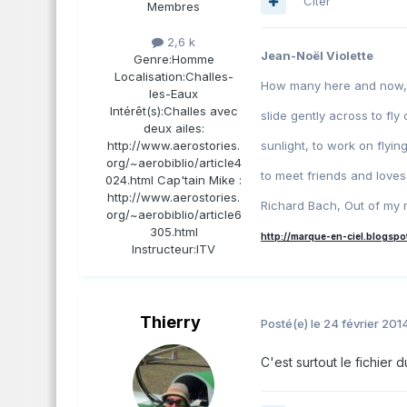
Citer
Membres
2,6 k
Jean-Noël Violette
Genre:
Homme
Localisation:
Challes-
How many here and now, wh
les-Eaux
Intérêt(s):
Challes avec
slide gently across to fly 
deux ailes:
sunlight, to work on flyin
http://www.aerostories.
org/~aerobiblio/article4
to meet friends and love
024.html Cap'tain Mike :
http://www.aerostories.
Richard Bach, Out of my 
org/~aerobiblio/article6
305.html
http://marque-en-ciel.blogspo
Instructeur:
ITV
Thierry
Posté(e)
le 24 février 201
C'est surtout le fichier 