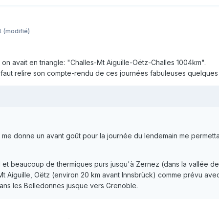
4
(modifié)
n avait en triangle: "Challes-Mt Aiguille-Oëtz-Challes 1004km".
il faut relire son compte-rendu de ces journées fabuleuses quelques 
t me donne un avant goût pour la journée du lendemain me permetta
 et beaucoup de thermiques purs jusqu'à Zernez (dans la vallée de S
t Mt Aiguille, Oëtz (environ 20 km avant Innsbrück) comme prévu ave
ns les Belledonnes jusque vers Grenoble.