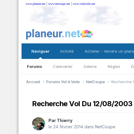
|
|
www.planeur.net
www.netcoupe.net
www.volavoile.net
Naviguer
Activité
Acheter - Vendre un plan
Forums
Calendrier
Galerie
Règles
É
Accueil
Forums Vol à Voile
NetCoupe
Recherche 
Recherche Vol Du 12/08/2003
Par
Thierry
le 24 février 2014
dans
NetCoupe