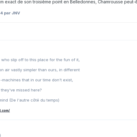
nom exact de son troisième point en Belledonnes, Chamrousse peut-ê
14
par JNV
o slip off to this place for the fun of it,
on air vastly simpler than ours, in different
g-machines that in our time don't exist,
s they've missed here?
mind (De l'autre côté du temps)
t.com/
4