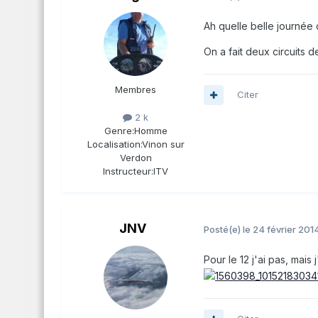
Ah quelle belle journée 
On a fait deux circuits
Membres
Citer
2 k
Genre:
Homme
Localisation:
Vinon sur
Verdon
Instructeur:
ITV
JNV
Posté(e)
le 24 février 201
Pour le 12 j'ai pas, mais