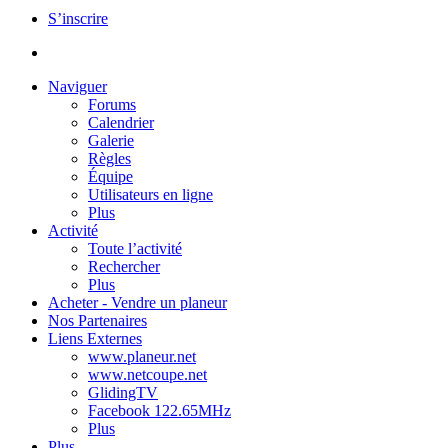
S’inscrire
Naviguer
Forums
Calendrier
Galerie
Règles
Équipe
Utilisateurs en ligne
Plus
Activité
Toute l’activité
Rechercher
Plus
Acheter - Vendre un planeur
Nos Partenaires
Liens Externes
www.planeur.net
www.netcoupe.net
GlidingTV
Facebook 122.65MHz
Plus
Plus