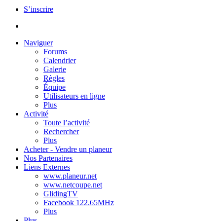
S’inscrire
Naviguer
Forums
Calendrier
Galerie
Règles
Équipe
Utilisateurs en ligne
Plus
Activité
Toute l’activité
Rechercher
Plus
Acheter - Vendre un planeur
Nos Partenaires
Liens Externes
www.planeur.net
www.netcoupe.net
GlidingTV
Facebook 122.65MHz
Plus
Plus