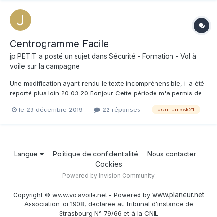
Centrogramme Facile
jp PETIT
a posté un sujet dans
Sécurité - Formation - Vol à
voile sur la campagne
Une modification ayant rendu le texte incompréhensible, il a été
reporté plus loin 20 03 20 Bonjour Cette période m'a permis de
revoir, d'améliorer le programme et de corriger les liens qui avait
le 29 décembre 2019
22 réponses
pour un ask21
changé ou qui demandait une autorisation ; ci dessous ( voir
plus loin )12 exemples les améliorations -...
Langue
Politique de confidentialité
Nous contacter
Cookies
Powered by Invision Community
www.planeur.net
Copyright © www.volavoile.net - Powered by
Association loi 1908, déclarée au tribunal d'instance de
Strasbourg N° 79/66 et à la CNIL