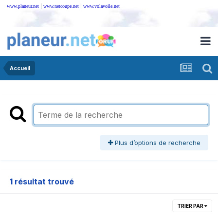
|
|
www.planeur.net
www.netcoupe.net
www.volavoile.net
Accueil
Plus d’options de recherche
1 résultat trouvé
TRIER PAR