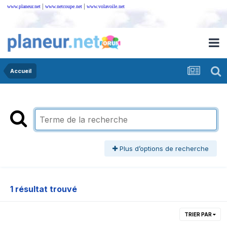
|
|
www.planeur.net
www.netcoupe.net
www.volavoile.net
Accueil
Plus d’options de recherche
1 résultat trouvé
TRIER PAR