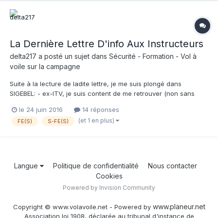
La Dernière Lettre D'info Aux Instructeurs
delta217
a posté un sujet dans
Sécurité - Formation - Vol à
voile sur la campagne
Suite à la lecture de ladite lettre, je me suis plongé dans
SIGEBEL: - ex-ITV, je suis content de me retrouver (non sans
peine...) dans la catégorie FE(S). Nous sommes 337 dans cette
le 24 juin 2016
14 réponses
classe. - j'ai pigé que les instructeurs d'instructeurs, et
(et 1 en plus)
FE(S)
S-FE(S)
examinateurs itou, sont S-FIE(S). Ils sont 33. - mais q...
Langue
Politique de confidentialité
Nous contacter
Cookies
Powered by Invision Community
www.planeur.net
Copyright © www.volavoile.net - Powered by
Association loi 1908, déclarée au tribunal d'instance de