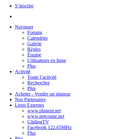
S’inscrire
Naviguer
Forums
Calendrier
Galerie
Règles
Équipe
Utilisateurs en ligne
Plus
Activité
Toute l’activité
Rechercher
Plus
Acheter - Vendre un planeur
Nos Partenaires
Liens Externes
www.planeur.net
www.netcoupe.net
GlidingTV
Facebook 122.65MHz
Plus
Plus