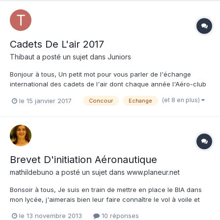
Cadets De L'air 2017
Thibaut
a posté un sujet dans
Juniors
Bonjour à tous, Un petit mot pour vous parler de l'échange
international des cadets de l'air dont chaque année l'Aéro-club
de France organise la partie Française. Cet échange, ouvert à
(et 8 en plus)
le 15 janvier 2017
Concour
Echange
tous les jeunes pilotes agés de 18 à 21 ans à la date du 16 juillet
2017, est une formidable opportunité de décou...
Brevet D'initiation Aéronautique
mathildebuno
a posté un sujet dans
www.planeur.net
Bonsoir à tous, Je suis en train de mettre en place le BIA dans
mon lycée, j'aimerais bien leur faire connaître le vol à voile et
l'aviation en général. Je l'ai proposé à ma proviseur qui à l'air
le 13 novembre 2013
10 réponses
plutôt enthousiaste donc c'est déjà bien Auriez vous quelques