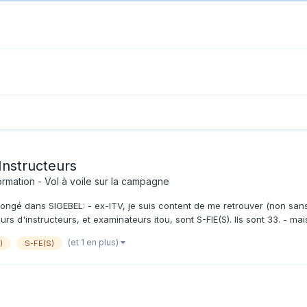
Instructeurs
ormation - Vol à voile sur la campagne
s plongé dans SIGEBEL: - ex-ITV, je suis content de me retrouver (non sa
urs d'instructeurs, et examinateurs itou, sont S-FIE(S). Ils sont 33. - mais
(et 1 en plus)
)
S-FE(S)