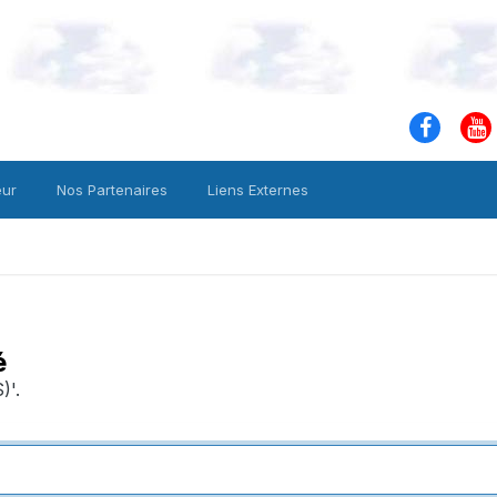
eur
Nos Partenaires
Liens Externes
é
)'.