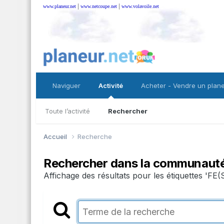
|
|
www.planeur.net
www.netcoupe.net
www.volavoile.net
Naviguer
Activité
Acheter - Vendre un plan
Toute l’activité
Rechercher
Accueil
Recherche
Rechercher dans la communaut
Affichage des résultats pour les étiquettes 'FE(S