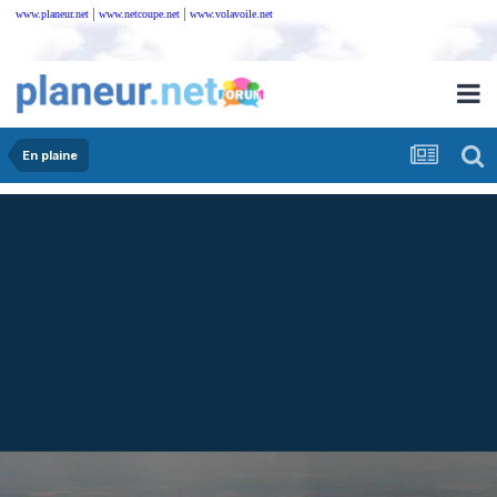
|
|
www.planeur.net
www.netcoupe.net
www.volavoile.net
En plaine