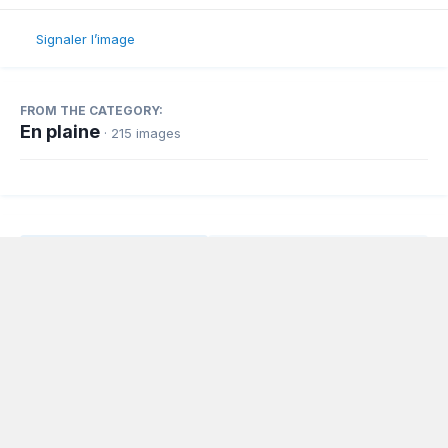
Signaler l’image
FROM THE CATEGORY:
En plaine
· 215 images
Partager
Abonnés
0
Langue
Politique de confidentialité
Nous contacter
Cookies
Powered by Invision Community
www.planeur.net
Copyright © www.volavoile.net - Powered by
Association loi 1908, déclarée au tribunal d'instance de