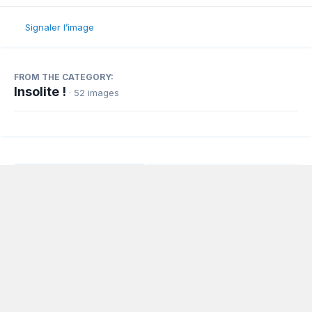
Signaler l’image
FROM THE CATEGORY:
Insolite !
· 52 images
Partager
Abonnés
0
Langue
Politique de confidentialité
Nous contacter
Cookies
Powered by Invision Community
www.planeur.net
Copyright © www.volavoile.net - Powered by
Association loi 1908, déclarée au tribunal d'instance de