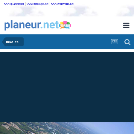
|
|
www.planeur.net
www.netcoupe.net
www.volavoile.net
Insolite !