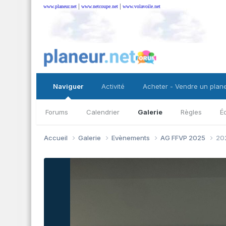
|
|
www.planeur.net
www.netcoupe.net
www.volavoile.net
Naviguer
Activité
Acheter - Vendre un plan
Forums
Calendrier
Galerie
Règles
É
Accueil
Galerie
Evènements
AG FFVP 2025
202