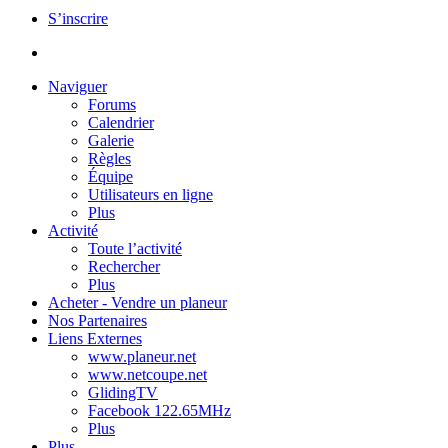
S’inscrire
Naviguer
Forums
Calendrier
Galerie
Règles
Équipe
Utilisateurs en ligne
Plus
Activité
Toute l’activité
Rechercher
Plus
Acheter - Vendre un planeur
Nos Partenaires
Liens Externes
www.planeur.net
www.netcoupe.net
GlidingTV
Facebook 122.65MHz
Plus
Plus