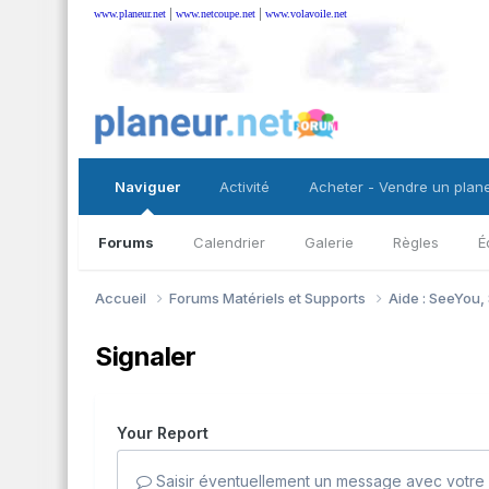
|
|
www.planeur.net
www.netcoupe.net
www.volavoile.net
Naviguer
Activité
Acheter - Vendre un plan
Forums
Calendrier
Galerie
Règles
É
Accueil
Forums Matériels et Supports
Aide : SeeYou,
Signaler
Your Report
Saisir éventuellement un message avec votre 