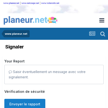
|
|
www.planeur.net
www.netcoupe.net
www.volavoile.net
www.planeur.net
Signaler
Your Report
Saisir éventuellement un message avec votre
signalement.
Vérification de sécurité
Envoyer le rapport