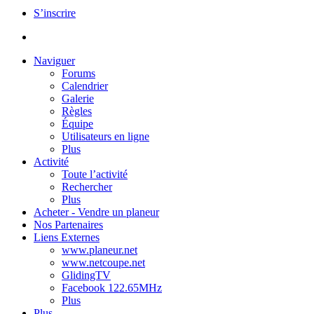
S’inscrire
Naviguer
Forums
Calendrier
Galerie
Règles
Équipe
Utilisateurs en ligne
Plus
Activité
Toute l’activité
Rechercher
Plus
Acheter - Vendre un planeur
Nos Partenaires
Liens Externes
www.planeur.net
www.netcoupe.net
GlidingTV
Facebook 122.65MHz
Plus
Plus